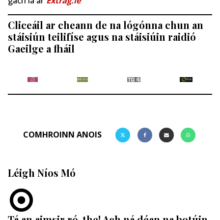
gach lá ar
Extrag.ie
Cliceáil ar cheann de na lógónna chun an
stáisiún teilifíse agus na stáisiúin raidió
Gaeilge a fháil
COMHROINN ANOIS
Léigh Níos Mó
Tá an aimsir ró-the! Ach ná déan na botúin