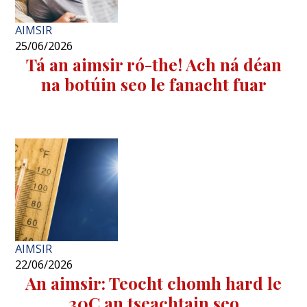
AIMSIR
25/06/2026
Tá an aimsir ró-the! Ach ná déan
na botúin seo le fanacht fuar
AIMSIR
22/06/2026
An aimsir: Teocht chomh hard le
30C an tseachtain seo