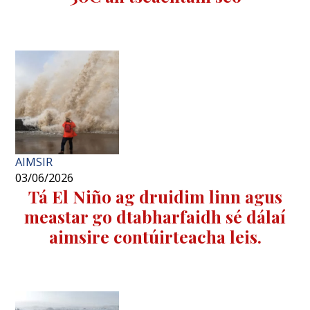
AIMSIR
03/06/2026
Tá El Niño ag druidim linn agus
meastar go dtabharfaidh sé dálaí
aimsire contúirteacha leis.