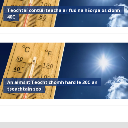
Teochtaí contúirteacha ar fud na hEorpa os cionn
40C
An aimsir: Teocht chomh hard le 30C an
tseachtain seo