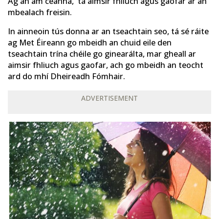
Ag an am céanna, tá aimsir fhliuch agus gaofar ar an
mbealach freisin.
In ainneoin tús donna ar an tseachtain seo, tá sé ráite
ag Met Éireann go mbeidh an chuid eile den
tseachtain trína chéile go ginearálta, mar gheall ar
aimsir fhliuch agus gaofar, ach go mbeidh an teocht
ard do mhí Dheireadh Fómhair.
ADVERTISEMENT