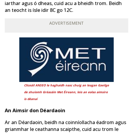
iarthar agus ó dheas, cuid acu a bheidh trom. Beidh
an teocht is ísle idir 8C go 12C.
ADVERTISEMENT
Cliceáil ANSEO le haghaidh nasc chuig an leagan Gaeilge
de
shuíomh Gréasáin Met Éireann, leis an eolas aimsire
is déanaí
An Aimsir don Déardaoin
Ar an Déardaoin, beidh na coinníollacha éadrom agus
grianmhar le ceathanna scaipthe, cuid acu trom le