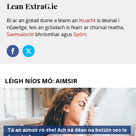
Lean ExtraG.ie
Bí ar an gcéad duine a léann an
Nuacht
is déanaí i
nGaeilge, leis an gclúdach is fearr ar chúrsaí reatha,
Siamsaíocht
bhríomhar agus
Spórt
.
LÉIGH NÍOS MÓ: AIMSIR
Tá an aimsir ró-the! Ach ná déan na botúin seo le