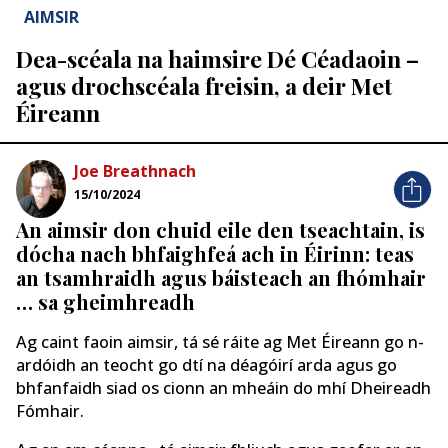
AIMSIR
Dea-scéala na haimsire Dé Céadaoin –
agus drochscéala freisin, a deir Met
Éireann
Joe Breathnach
15/10/2024
An aimsir don chuid eile den tseachtain, is
dócha nach bhfaighfeá ach in Éirinn: teas
an tsamhraidh agus báisteach an fhómhair
… sa gheimhreadh
Ag caint faoin aimsir, tá sé ráite ag Met Éireann go n-
ardóidh an teocht go dtí na déagóirí arda agus go
bhfanfaidh siad os cionn an mheáin do mhí Dheireadh
Fómhair.