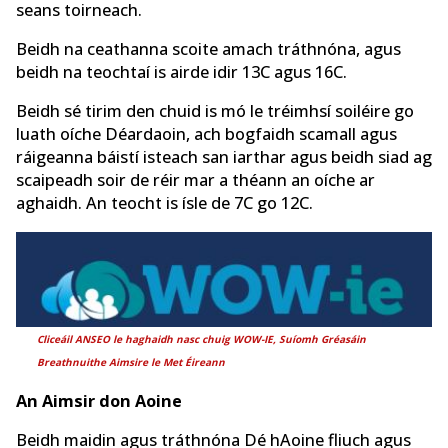
seans toirneach.
Beidh na ceathanna scoite amach tráthnóna, agus
beidh na teochtaí is airde idir 13C agus 16C.
Beidh sé tirim den chuid is mó le tréimhsí soiléire go
luath oíche Déardaoin, ach bogfaidh scamall agus
ráigeanna báistí isteach san iarthar agus beidh siad ag
scaipeadh soir de réir mar a théann an oíche ar
aghaidh. An teocht is ísle de 7C go 12C.
Cliceáil ANSEO le haghaidh nasc chuig WOW-IE,
Suíomh Gréasáin
Breathnuithe Aimsire le Met Éireann
An Aimsir don Aoine
Beidh maidin agus tráthnóna Dé hAoine fliuch agus