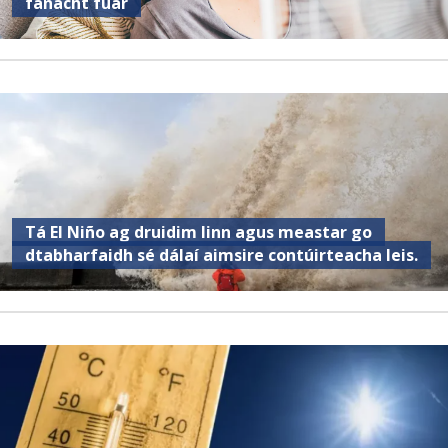
fanacht fuar
Tá El Niño ag druidim linn agus meastar go
dtabharfaidh sé dálaí aimsire contúirteacha leis.