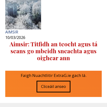
AIMSIR
10/03/2026
Aimsir: Titfidh an teocht agus tá
seans go mbeidh sneachta agus
oighear ann
Faigh Nuachtlitir ExtraG.ie gach lá.
Cliceáil anseo