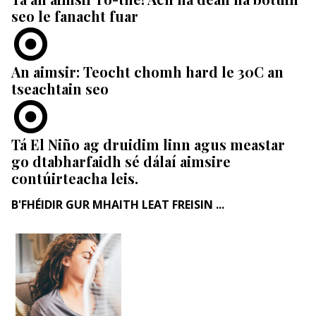
seo le fanacht fuar
An aimsir: Teocht chomh hard le 30C an
tseachtain seo
Tá El Niño ag druidim linn agus meastar
go dtabharfaidh sé dálaí aimsire
contúirteacha leis.
B'FHÉIDIR GUR MHAITH LEAT FREISIN ...