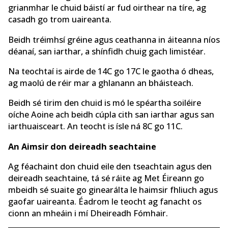
grianmhar le chuid báistí ar fud oirthear na tíre, ag
casadh go trom uaireanta.
Beidh tréimhsí gréine agus ceathanna in áiteanna níos
déanaí, san iarthar, a shínfidh chuig gach limistéar.
Na teochtaí is airde de 14C go 17C le gaotha ó dheas,
ag maolú de réir mar a ghlanann an bháisteach.
Beidh sé tirim den chuid is mó le spéartha soiléire
oíche Aoine ach beidh cúpla cith san iarthar agus san
iarthuaisceart. An teocht is ísle ná 8C go 11C.
An Aimsir don deireadh seachtaine
Ag féachaint don chuid eile den tseachtain agus den
deireadh seachtaine, tá sé ráite ag Met Éireann go
mbeidh sé suaite go ginearálta le haimsir fhliuch agus
gaofar uaireanta. Éadrom le teocht ag fanacht os
cionn an mheáin i mí Dheireadh Fómhair.