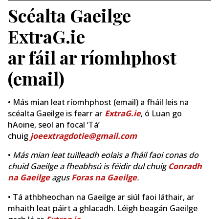
Scéalta Gaeilge
ExtraG.ie
ar fáil ar ríomhphost
(email)
• Más mian leat ríomhphost (email) a fháil leis na
scéalta Gaeilge is fearr ar
ExtraG.ie
, ó Luan go
hAoine, seol an focal ‘Tá’
chuig
joeextragdotie@gmail.com
•
Más mian leat tuilleadh eolais a fháil faoi conas do
chuid Gaeilge a fheabhsú is féidir dul chuig
Conradh
na Gaeilge
agus
Foras na Gaeilge
.
• Tá athbheochan na Gaeilge ar siúl faoi láthair, ar
mhaith leat páirt a ghlacadh. Léigh beagán Gaeilge