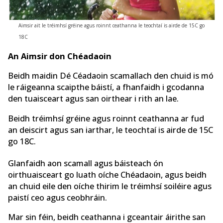
Aimsir ait le tréimhsí gréine agus roinnt ceathanna le teochtaí is airde de 15C go
18C
An Aimsir don Chéadaoin
Beidh maidin Dé Céadaoin scamallach den chuid is mó
le ráigeanna scaipthe báistí, a fhanfaidh i gcodanna
den tuaisceart agus san oirthear i rith an lae.
Beidh tréimhsí gréine agus roinnt ceathanna ar fud
an deiscirt agus san iarthar, le teochtaí is airde de 15C
go 18C.
Glanfaidh aon scamall agus báisteach ón
oirthuaisceart go luath oíche Chéadaoin, agus beidh
an chuid eile den oíche thirim le tréimhsí soiléire agus
paistí ceo agus ceobhráin.
Mar sin féin, beidh ceathanna i gceantair áirithe san