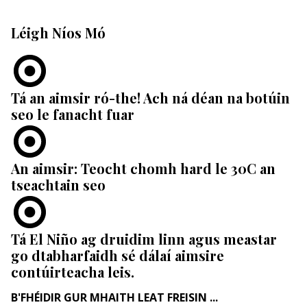
Léigh Níos Mó
Tá an aimsir ró-the! Ach ná déan na botúin
seo le fanacht fuar
An aimsir: Teocht chomh hard le 30C an
tseachtain seo
Tá El Niño ag druidim linn agus meastar
go dtabharfaidh sé dálaí aimsire
contúirteacha leis.
B'FHÉIDIR GUR MHAITH LEAT FREISIN ...