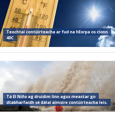
Teochtaí contúirteacha ar fud na hEorpa os cionn
40C
Tá El Niño ag druidim linn agus meastar go
dtabharfaidh sé dálaí aimsire contúirteacha leis.