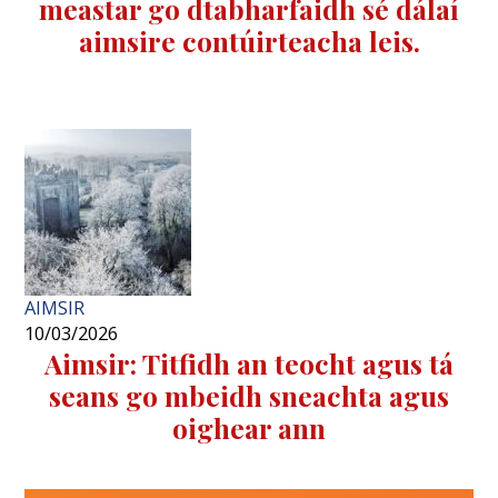
meastar go dtabharfaidh sé dálaí
aimsire contúirteacha leis.
AIMSIR
10/03/2026
Aimsir: Titfidh an teocht agus tá
seans go mbeidh sneachta agus
oighear ann