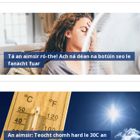
Tá an aimsir ró-the! Ach ná déan na botúin seo le
fanacht fuar
An aimsir: Teocht chomh hard le 30C an