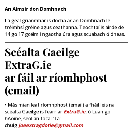
An Aimsir don Domhnach
Lá geal grianmhar is dócha ar an Domhnach le
tréimhsí gréine agus ceathanna. Teochtaí is airde de
14 go 17 gcéim i ngaotha úra agus scuabach ó dheas.
Scéalta Gaeilge
ExtraG.ie
ar fáil ar ríomhphost
(email)
• Más mian leat ríomhphost (email) a fháil leis na
scéalta Gaeilge is fearr ar
ExtraG.ie
, ó Luan go
hAoine, seol an focal ‘Tá’
chuig
joeextragdotie@gmail.com