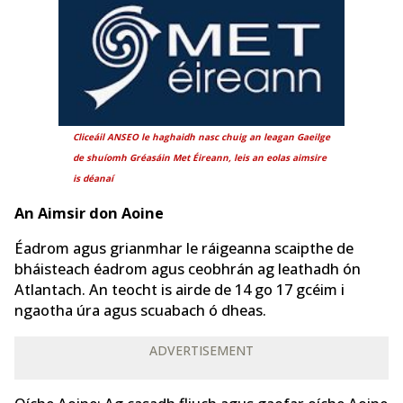
Cliceáil ANSEO le haghaidh nasc chuig an leagan Gaeilge
de
shuíomh Gréasáin Met Éireann, leis an eolas aimsire
is déanaí
An Aimsir don Aoine
Éadrom agus grianmhar le ráigeanna scaipthe de
bháisteach éadrom agus ceobhrán ag leathadh ón
Atlantach. An teocht is airde de 14 go 17 gcéim i
ngaotha úra agus scuabach ó dheas.
ADVERTISEMENT