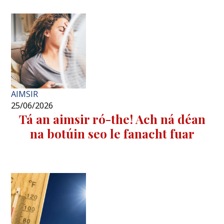
AIMSIR
25/06/2026
Tá an aimsir ró-the! Ach ná déan
na botúin seo le fanacht fuar