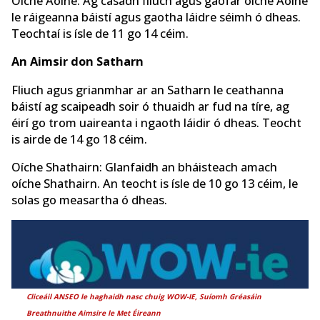
Oíche Aoine: Ag casadh fliuch agus gaofar oíche Aoine
le ráigeanna báistí agus gaotha láidre séimh ó dheas.
Teochtaí is ísle de 11 go 14 céim.
An Aimsir don Satharn
Fliuch agus grianmhar ar an Satharn le ceathanna
báistí ag scaipeadh soir ó thuaidh ar fud na tíre, ag
éirí go trom uaireanta i ngaoth láidir ó dheas. Teocht
is airde de 14 go 18 céim.
Oíche Shathairn: Glanfaidh an bháisteach amach
oíche Shathairn. An teocht is ísle de 10 go 13 céim, le
solas go measartha ó dheas.
Cliceáil ANSEO le haghaidh nasc chuig WOW-IE,
Suíomh Gréasáin
Breathnuithe Aimsire le Met Éireann