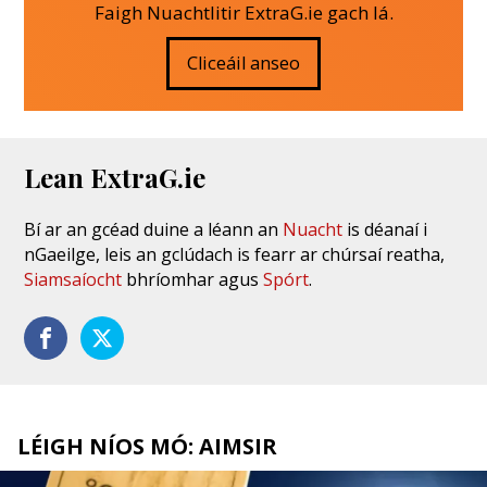
Faigh Nuachtlitir ExtraG.ie gach lá.
Cliceáil anseo
Lean ExtraG.ie
Bí ar an gcéad duine a léann an
Nuacht
is déanaí i
nGaeilge, leis an gclúdach is fearr ar chúrsaí reatha,
Siamsaíocht
bhríomhar agus
Spórt
.
LÉIGH NÍOS MÓ: AIMSIR