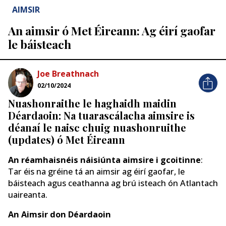
AIMSIR
An aimsir ó Met Éireann: Ag éirí gaofar
le báisteach
Joe Breathnach
02/10/2024
Nuashonraithe le haghaidh maidin
Déardaoin: Na tuarascálacha aimsire is
déanaí le naisc chuig nuashonruithe
(updates) ó Met Éireann
An réamhaisnéis náisiúnta aimsire i gcoitinne
:
Tar éis na gréine tá an aimsir ag éirí gaofar, le
báisteach agus ceathanna ag brú isteach ón Atlantach
uaireanta.
An Aimsir don Déardaoin