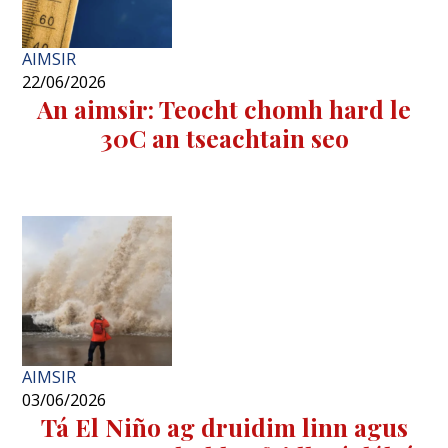
AIMSIR
22/06/2026
An aimsir: Teocht chomh hard le
30C an tseachtain seo
AIMSIR
03/06/2026
Tá El Niño ag druidim linn agus