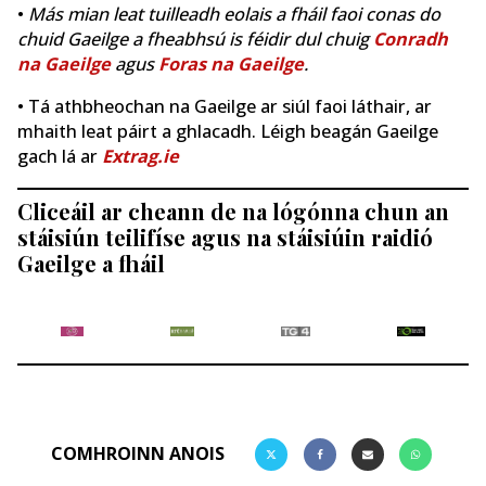
•
Más mian leat tuilleadh eolais a fháil faoi conas do
chuid Gaeilge a fheabhsú is féidir dul chuig
Conradh
na Gaeilge
agus
Foras na Gaeilge
.
• Tá athbheochan na Gaeilge ar siúl faoi láthair, ar
mhaith leat páirt a ghlacadh. Léigh beagán Gaeilge
gach lá ar
Extrag.ie
Cliceáil ar cheann de na lógónna chun an
stáisiún teilifíse agus na stáisiúin raidió
Gaeilge a fháil
COMHROINN ANOIS