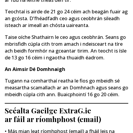
ar fud na leithe theas den tír.
Teochtaí is airde de 21 go 24 céim ach beagán fuair ag
an gcósta. D’fhéadfadh ceo agus ceobhrán sileadh
isteach ar imeall an chósta uaireanta.
Taise oíche Shathairn le ceo agus ceobhrán. Seans go
mbrisfidh cúpla cith trom amach i ndeisceart na tíre
ach beidh formhór na gceantar tirim. An teocht is ísle
de 13 go 16 céim i ngaotha thuaidh éadrom.
An Aimsir Dé Domhnaigh
Tugann na comharthaí reatha le fios go mbeidh sé
measartha scamallach ar an Domhnach agus seans go
mbeidh cúpla cith ann. Buaicphointí 16 go 20 céim.
Scéalta Gaeilge ExtraG.ie
ar fáil ar ríomhphost (email)
• Más mian leat ríomhphost (email) a fháil leis na