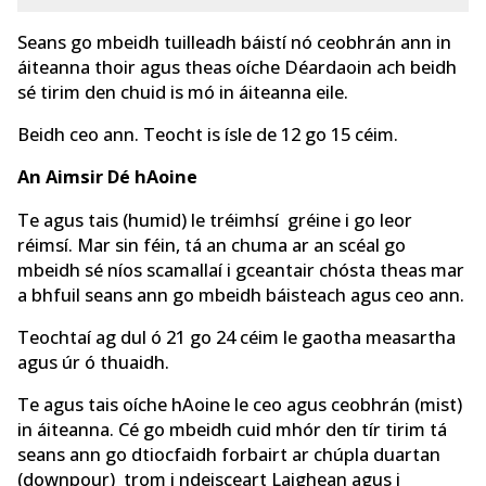
Seans go mbeidh tuilleadh báistí nó ceobhrán ann in
áiteanna thoir agus theas oíche Déardaoin ach beidh
sé tirim den chuid is mó in áiteanna eile.
Beidh ceo ann. Teocht is ísle de 12 go 15 céim.
An Aimsir Dé hAoine
Te agus tais (humid) le tréimhsí gréine i go leor
réimsí. Mar sin féin, tá an chuma ar an scéal go
mbeidh sé níos scamallaí i gceantair chósta theas mar
a bhfuil seans ann go mbeidh báisteach agus ceo ann.
Teochtaí ag dul ó 21 go 24 céim le gaotha measartha
agus úr ó thuaidh.
Te agus tais oíche hAoine le ceo agus ceobhrán (mist)
in áiteanna. Cé go mbeidh cuid mhór den tír tirim tá
seans ann go dtiocfaidh forbairt ar chúpla duartan
(downpour) trom i ndeisceart Laighean agus i