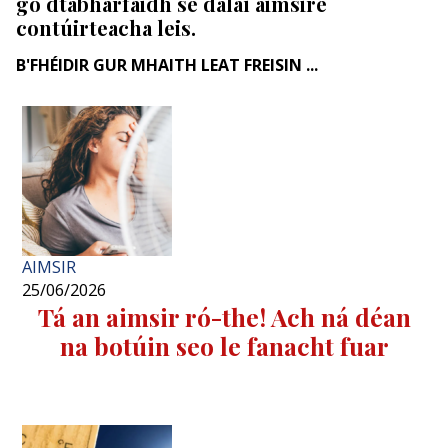
go dtabharfaidh sé dálaí aimsire
contúirteacha leis.
B'FHÉIDIR GUR MHAITH LEAT FREISIN ...
AIMSIR
25/06/2026
Tá an aimsir ró-the! Ach ná déan
na botúin seo le fanacht fuar