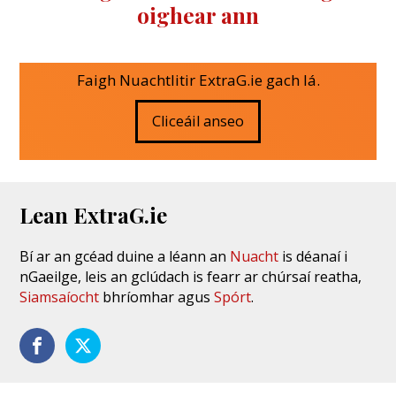
oighear ann
Faigh Nuachtlitir ExtraG.ie gach lá.
Cliceáil anseo
Lean ExtraG.ie
Bí ar an gcéad duine a léann an
Nuacht
is déanaí i
nGaeilge, leis an gclúdach is fearr ar chúrsaí reatha,
Siamsaíocht
bhríomhar agus
Spórt
.