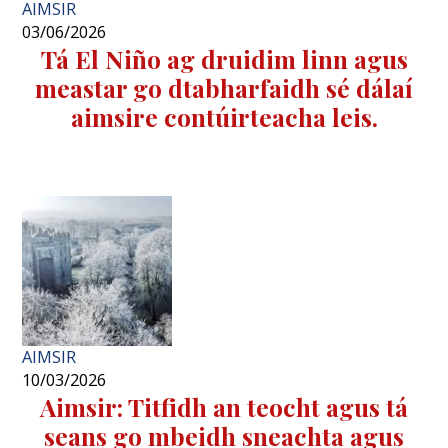
AIMSIR
03/06/2026
Tá El Niño ag druidim linn agus
meastar go dtabharfaidh sé dálaí
aimsire contúirteacha leis.
AIMSIR
10/03/2026
Aimsir: Titfidh an teocht agus tá
seans go mbeidh sneachta agus