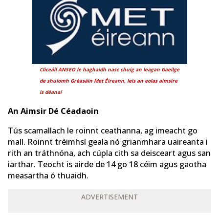
Cliceáil ANSEO le haghaidh nasc chuig an leagan Gaeilge
de
shuíomh Gréasáin Met Éireann, leis an eolas aimsire
is déanaí
An Aimsir Dé Céadaoin
Tús scamallach le roinnt ceathanna, ag imeacht go
mall. Roinnt tréimhsí geala nó grianmhara uaireanta i
rith an tráthnóna, ach cúpla cith sa deisceart agus san
iarthar. Teocht is airde de 14 go 18 céim agus gaotha
measartha ó thuaidh.
ADVERTISEMENT