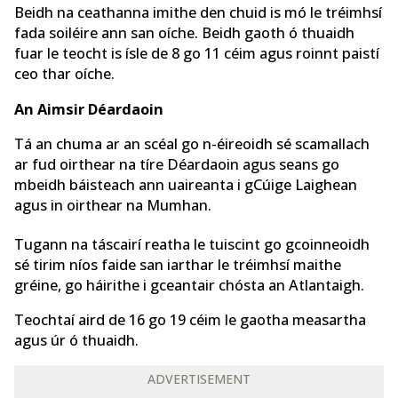
Beidh na ceathanna imithe den chuid is mó le tréimhsí
fada soiléire ann san oíche. Beidh gaoth ó thuaidh
fuar le teocht is ísle de 8 go 11 céim agus roinnt paistí
ceo thar oíche.
An Aimsir Déardaoin
Tá an chuma ar an scéal go n-éireoidh sé scamallach
ar fud oirthear na tíre Déardaoin agus seans go
mbeidh báisteach ann uaireanta i gCúige Laighean
agus in oirthear na Mumhan.
Tugann na táscairí reatha le tuiscint go gcoinneoidh
sé tirim níos faide san iarthar le tréimhsí maithe
gréine, go háirithe i gceantair chósta an Atlantaigh.
Teochtaí aird de 16 go 19 céim le gaotha measartha
agus úr ó thuaidh.
ADVERTISEMENT