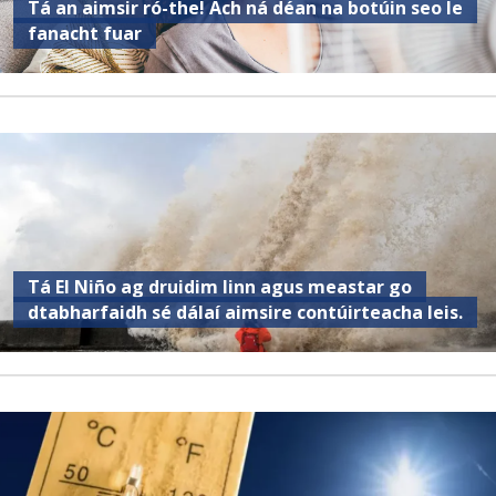
Tá an aimsir ró-the! Ach ná déan na botúin seo le
fanacht fuar
Tá El Niño ag druidim linn agus meastar go
dtabharfaidh sé dálaí aimsire contúirteacha leis.