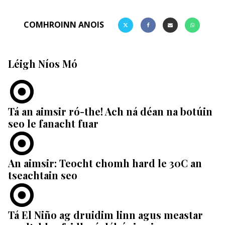
COMHROINN ANOIS
Léigh Níos Mó
Tá an aimsir ró-the! Ach ná déan na botúin
seo le fanacht fuar
An aimsir: Teocht chomh hard le 30C an
tseachtain seo
Tá El Niño ag druidim linn agus meastar