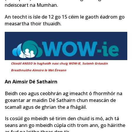
ndeisceart na Mumhan.
An teocht is ísle de 12 go 15 céim le gaoth éadrom go
measartha thoir thuaidh.
Cliceáil ANSEO le haghaidh nasc chuig WOW-IE,
Suíomh Gréasáin
Breathnuithe Aimsire le Met Éireann
An Aimsir Dé Sathairn
Beidh ceo agus ceobhrán ag imeacht ó fhormhór na
gceantar ar maidin Dé Sathairn chun meascán de
scamall agus de ghrian the a fhágáil.
Is cosúil go mbeidh sé tirim den chuid is mó, ach tá
seans ann go mbeidh cúpla cith trom ann, go háirithe