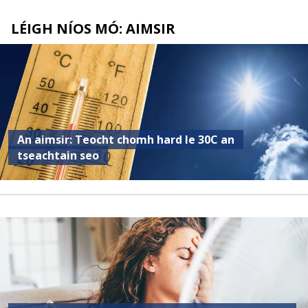
LÉIGH NÍOS MÓ: AIMSIR
An aimsir: Teocht chomh hard le 30C an
tseachtain seo