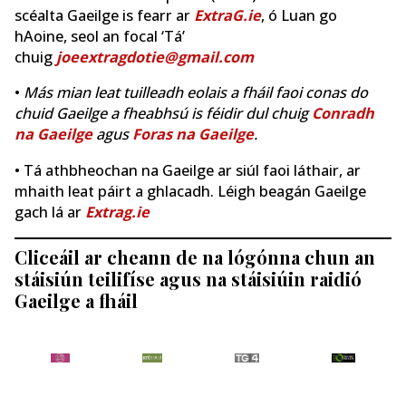
scéalta Gaeilge is fearr ar
ExtraG.ie
, ó Luan go
hAoine, seol an focal ‘Tá’
chuig
joeextragdotie@gmail.com
•
Más mian leat tuilleadh eolais a fháil faoi conas do
chuid Gaeilge a fheabhsú is féidir dul chuig
Conradh
na Gaeilge
agus
Foras na Gaeilge
.
• Tá athbheochan na Gaeilge ar siúl faoi láthair, ar
mhaith leat páirt a ghlacadh. Léigh beagán Gaeilge
gach lá ar
Extrag.ie
Cliceáil ar cheann de na lógónna chun an
stáisiún teilifíse agus na stáisiúin raidió
Gaeilge a fháil