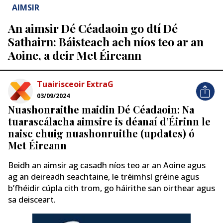
AIMSIR
An aimsir Dé Céadaoin go dtí Dé
Sathairn: Báisteach ach níos teo ar an
Aoine, a deir Met Éireann
Tuairisceoir ExtraG
03/09/2024
Nuashonraithe maidin Dé Céadaoin: Na
tuarascálacha aimsire is déanaí d’Éirinn le
naisc chuig nuashonruithe (updates) ó
Met Éireann
Beidh an aimsir ag casadh níos teo ar an Aoine agus
ag an deireadh seachtaine, le tréimhsí gréine agus
b’fhéidir cúpla cith trom, go háirithe san oirthear agus
sa deisceart.