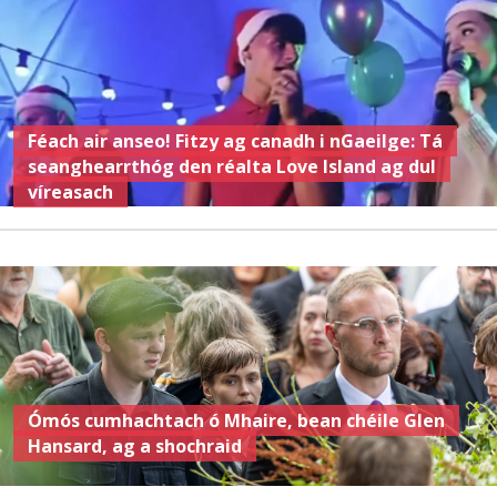
Féach air anseo! Fitzy ag canadh i nGaeilge: Tá
seanghearrthóg den réalta Love Island ag dul
víreasach
Ómós cumhachtach ó Mhaire, bean chéile Glen
Hansard, ag a shochraid