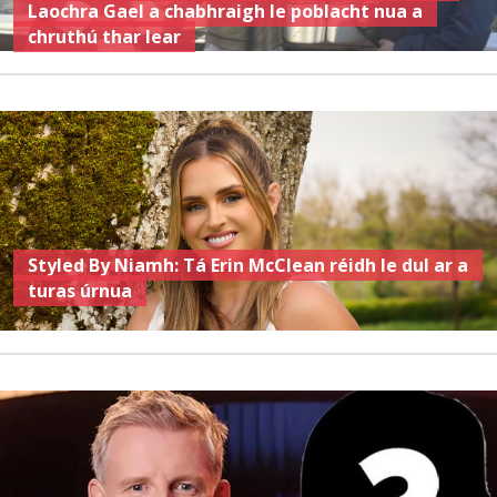
Laochra Gael a chabhraigh le poblacht nua a
chruthú thar lear
Styled By Niamh: Tá Erin McClean réidh le dul ar a
turas úrnua