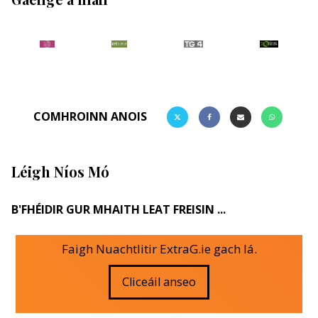
COMHROINN ANOIS
Léigh Níos Mó
B'FHÉIDIR GUR MHAITH LEAT FREISIN ...
Faigh Nuachtlitir ExtraG.ie gach lá.
Cliceáil anseo