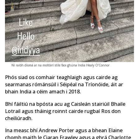
Ní raibh díomá ar na moltóirí stíle faoi ghúna India Healy O’Connor
Phós siad os comhair teaghlaigh agus cairde ag
searmanas rómánsúil i Séipéal na Tríonóide, áit ar
bhain India a céim amach i 2018.
Bhí fáiltiú na bpósta acu ag Caisleán stairiúil Bhaile
Lotrail agus tháinig roinnt cairde rugbaí Ros don
cheiliúradh.
Ina measc bhí Andrew Porter agus a bhean Elaine
chomh maith le Ciaran Frawley agus a ghrá Charlotte