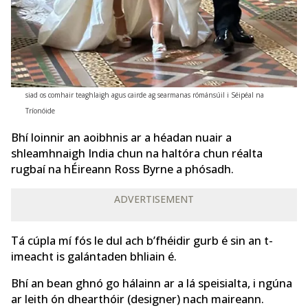
siad os comhair teaghlaigh agus cairde ag searmanas rómánsúil i Séipéal na
Tríonóide
Bhí loinnir an aoibhnis ar a héadan nuair a
shleamhnaigh India chun na haltóra chun réalta
rugbaí na hÉireann Ross Byrne a phósadh.
ADVERTISEMENT
Tá cúpla mí fós le dul ach b’fhéidir gurb é sin an t-
imeacht is galánta
den bhliain é.
Bhí an bean ghnó go hálainn ar a lá speisialta, i ngúna
ar leith ón dhearthóir (designer) nach maireann.