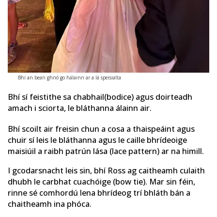
Bhí an bean ghnó go hálainn ar a lá speisialta
Bhí sí feistithe sa chabhail
(bodice) agus doirteadh
amach i sciorta, le bláthanna álainn air.
Bhí scoilt air freisin chun a cosa a thaispeáint agus
chuir sí leis le bláthanna agus le caille bhrídeoige
maisiúil a raibh patrún lása (lace pattern) ar na himill.
I gcodarsnacht leis sin, bhí Ross ag caitheamh culaith
dhubh le carbhat cuachóige
(bow tie). Mar sin féin,
rinne sé comhordú lena bhrídeog trí bhláth bán a
chaitheamh ina phóca.