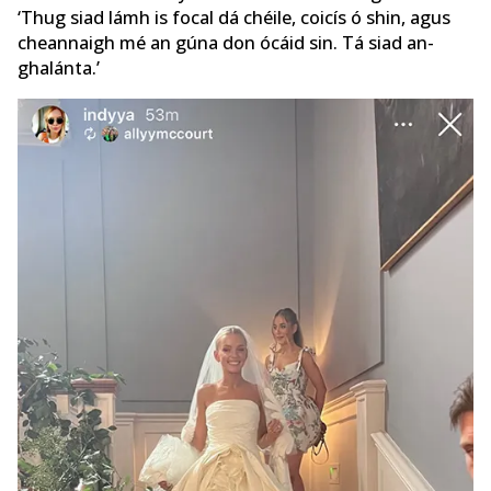
‘Thug siad lámh is focal dá chéile, coicís ó shin, agus
cheannaigh mé an gúna don ócáid ​​sin. Tá siad an-
ghalánta.’