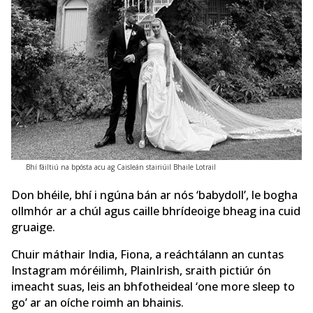
Bhí fáiltiú na bpósta acu ag Caisleán stairiúil Bhaile Lotrail
Don bhéile, bhí i ngúna bán ar nós ‘babydoll’, le bogha
ollmhór ar a chúl agus caille bhrídeoige bheag ina cuid
gruaige.
Chuir máthair India, Fiona, a reáchtálann an cuntas
Instagram móréilimh, PlainIrish, sraith pictiúr ón
imeacht suas, leis an bhfotheideal ‘one more sleep to
go’ ar an oíche roimh an bhainis.