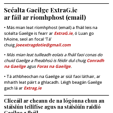
Scéalta Gaeilge ExtraG.ie
ar fáil ar ríomhphost (email)
• Más mian leat ríomhphost (email) a fháil leis na
scéalta Gaeilge is fearr ar
ExtraG.ie
, ó Luan go
hAoine, seol an focal ‘Tá’
chuig
joeextragdotie@gmail.com
•
Más mian leat tuilleadh eolais a fháil faoi conas do
chuid Gaeilge a fheabhsú is féidir dul chuig
Conradh
na Gaeilge
agus
Foras na Gaeilge
.
• Tá athbheochan na Gaeilge ar siúl faoi láthair, ar
mhaith leat páirt a ghlacadh. Léigh beagán Gaeilge
gach lá ar
Extrag.ie
Cliceáil ar cheann de na lógónna chun an
stáisiún teilifíse agus na stáisiúin raidió
Gaeilge a fháil