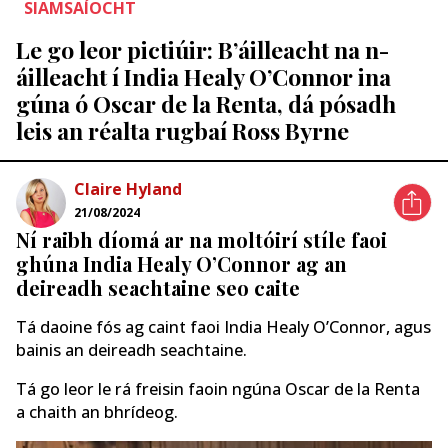
SIAMSAÍOCHT
Le go leor pictiúir: B’áilleacht na n-
áilleacht í India Healy O’Connor ina
gúna ó Oscar de la Renta, dá pósadh
leis an réalta rugbaí Ross Byrne
Claire Hyland
21/08/2024
Ní raibh díomá ar na moltóirí stíle faoi
ghúna India Healy O’Connor ag an
deireadh seachtaine seo caite
Tá daoine fós ag caint faoi India Healy O’Connor, agus
bainis an deireadh seachtaine.
Tá go leor le rá freisin faoin ngúna Oscar de la Renta
a chaith an bhrídeog.