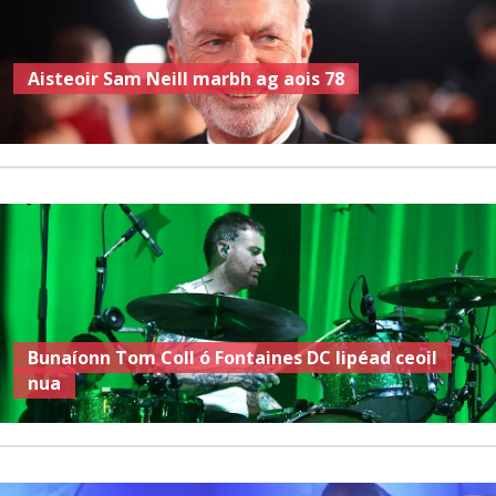
Aisteoir Sam Neill marbh ag aois 78
Bunaíonn Tom Coll ó Fontaines DC lipéad ceoil
nua