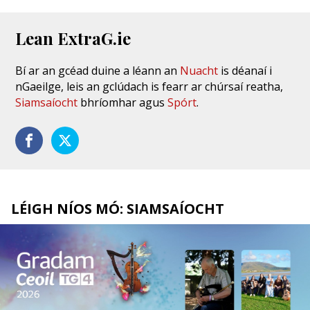
Lean ExtraG.ie
Bí ar an gcéad duine a léann an
Nuacht
is déanaí i
nGaeilge, leis an gclúdach is fearr ar chúrsaí reatha,
Siamsaíocht
bhríomhar agus
Spórt
.
LÉIGH NÍOS MÓ: SIAMSAÍOCHT