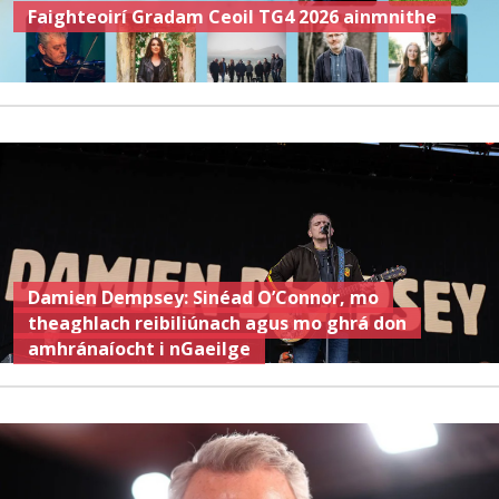
Faighteoirí Gradam Ceoil TG4 2026 ainmnithe
Damien Dempsey: Sinéad O’Connor, mo
theaghlach reibiliúnach agus mo ghrá don
amhránaíocht i nGaeilge