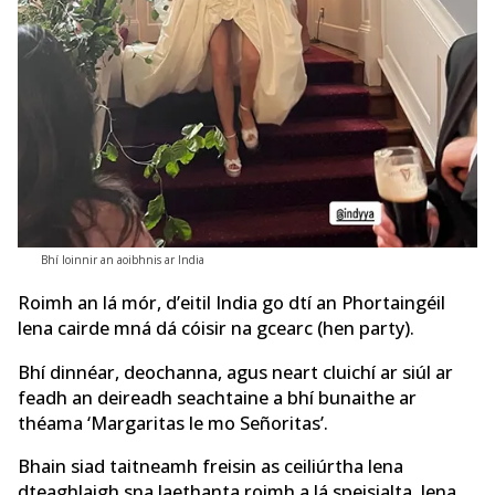
Bhí loinnir an aoibhnis ar India
Roimh an lá mór, d’eitil India go dtí an Phortaingéil
lena cairde mná dá cóisir na gcearc (hen party).
Bhí dinnéar, deochanna, agus neart cluichí ar siúl ar
feadh an deireadh seachtaine a bhí bunaithe ar
théama ‘Margaritas le mo Señoritas’.
Bhain siad taitneamh freisin as ceiliúrtha lena
dteaghlaigh sna laethanta roimh a lá speisialta, lena