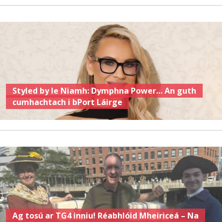
Styled by le Niamh: Dymphna Power… An guth
cumhachtach i bPort Láirge
Ag tosú ar TG4 inniu! Réabhlóid Mheiriceá – Na