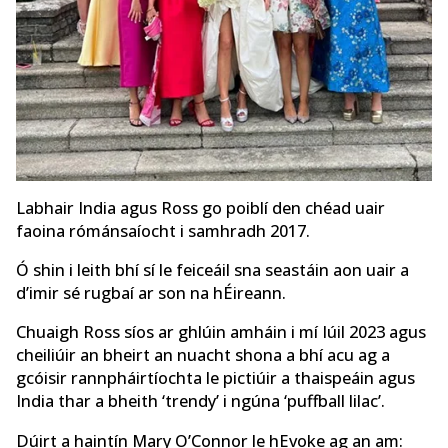
Labhair India agus Ross go poiblí den chéad uair
faoina rómánsaíocht i samhradh 2017.
Ó shin i leith bhí sí le feiceáil sna seastáin aon uair a
d’imir sé rugbaí ar son na hÉireann.
Chuaigh Ross síos ar ghlúin amháin i mí Iúil 2023 agus
cheiliúir an bheirt an nuacht shona a bhí acu ag a
gcóisir rannpháirtíochta le pictiúir a thaispeáin agus
India thar a bheith ‘trendy’ i ngúna ‘puffball lilac’.
Dúirt a haintín Mary O’Connor le hEvoke ag an am: