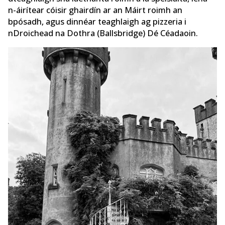
n-áirítear cóisir ghairdín ar an Máirt roimh an
bpósadh, agus dinnéar teaghlaigh ag pizzeria i
nDroichead na Dothra (Ballsbridge) Dé Céadaoin.