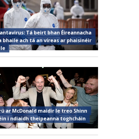
antavirus: Tá beirt bhan Éireannacha
a bhaile ach tá an víreas ar phaisinéir
ile
rú ar McDonald maidir le treo Shinn
éin i ndiaidh theipeanna toghcháin