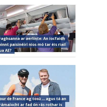
raghsanna ar aerlínte: An íocfaidh
oinnt paisinéirí níos mó tar éis riail
ua AE?
our de France ag tosú … agus tá an
rámaíocht ar fad ón rás rothar is