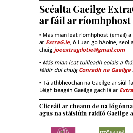
Scéalta Gaeilge Extra
ar fáil ar ríomhphost
• Más mian leat ríomhphost (email) a fh
ar
ExtraG.ie
, ó Luan go hAoine, seol a
chuig
joeextragdotie@gmail.com
•
Más mian leat tuilleadh eolais a fhá
féidir dul chuig
Conradh na Gaeilge
• Tá athbheochan na Gaeilge ar siúl fao
Léigh beagán Gaeilge gach lá ar
Extra
Cliceáil ar cheann de na lógónna 
agus na stáisiúin raidió Gaeilge a