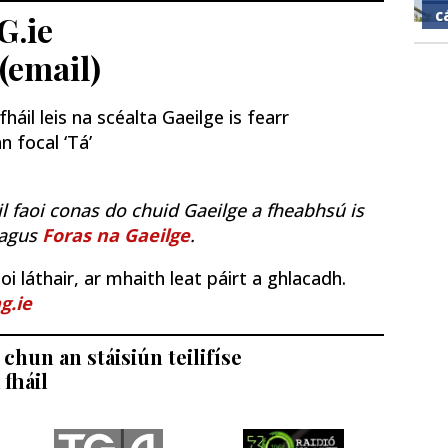
c
G.ie
 (email)
áil leis na scéalta Gaeilge is fearr
n focal ‘Tá’
il faoi conas do chuid Gaeilge a fheabhsú is
agus
Foras na Gaeilge
.
i láthair, ar mhaith leat páirt a ghlacadh.
g.ie
chun an stáisiún teilifíse
 fháil