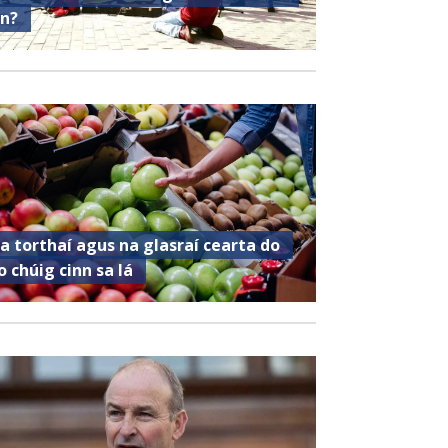
in?
a torthaí agus na glasraí cearta do
o chúig cinn sa lá