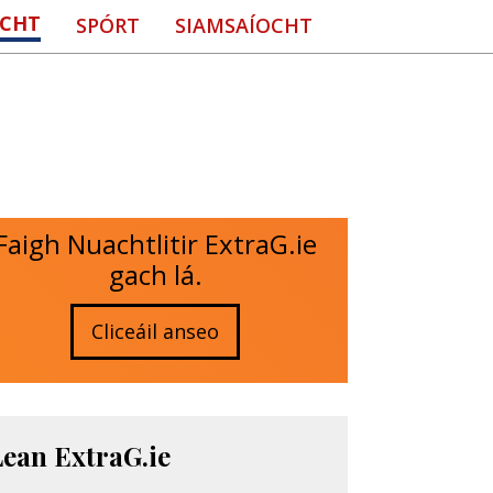
CHT
SPÓRT
SIAMSAÍOCHT
Faigh Nuachtlitir ExtraG.ie
gach lá.
Cliceáil anseo
Lean ExtraG.ie