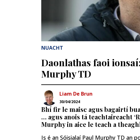
NUACHT
Daonlathas faoi ionsaí
Murphy TD
Liam De Brun
30/04/2024
Bhí fir le maisc agus bagairtí bu
… agus anois tá teachtaireacht ‘
Murphy in aice le teach a theagh
Is é an Sóisialaí Paul Murphy TD an po