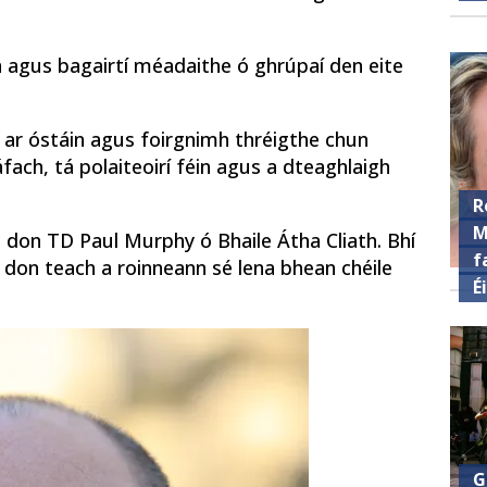
n agus bagairtí méadaithe ó ghrúpaí den eite
n ar óstáin agus foirgnimh thréigthe chun
áfach, tá polaiteoirí féin agus a dteaghlaigh
R
M
s don TD Paul Murphy ó Bhaile Átha Cliath. Bhí
f
 don teach a roinneann sé lena bhean chéile
É
G