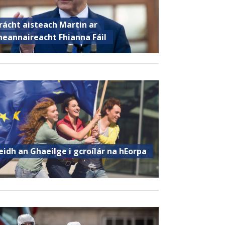
rácht aisteach Martin ar
heannaireacht Fhianna Fáil
eidh an Ghaeilge i gcroílár na hEorpa