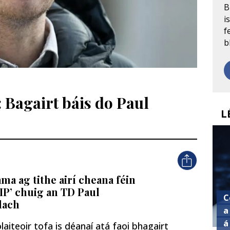
B
i
f
b
: Bagairt báis do Paul
L
ama ag tithe airí cheana féin
RIP’ chuig an TD Paul
C
lach
a
á
laiteoir tofa is déanaí atá faoi bhagairt