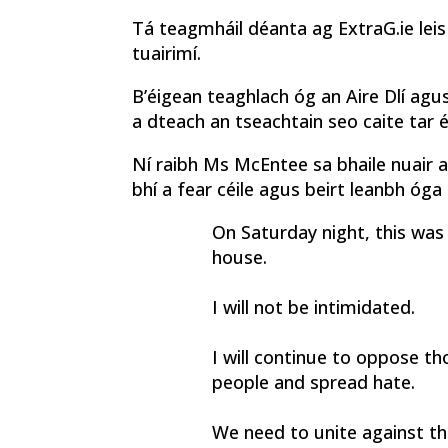
Tá teagmháil déanta ag ExtraG.ie leis
tuairimí.
B’éigean teaghlach óg an Aire Dlí agu
a dteach an tseachtain seo caite tar 
Ní raibh Ms McEntee sa bhaile nuair a
bhí a fear céile agus beirt leanbh óga
On Saturday night, this wa
house.
I will not be intimidated.
I will continue to oppose th
people and spread hate.
We need to unite against th