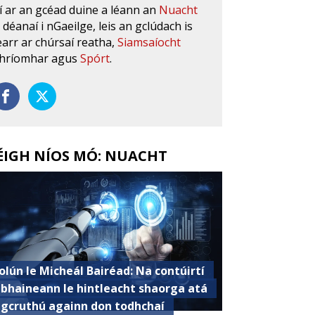
í ar an gcéad duine a léann an
Nuacht
s déanaí i nGaeilge, leis an gclúdach is
earr ar chúrsaí reatha,
Siamsaíocht
hríomhar agus
Spórt
.
ÉIGH NÍOS MÓ: NUACHT
olún le Micheál Bairéad: Na contúirtí
 bhaineann le hintleacht shaorga atá
 gcruthú againn don todhchaí