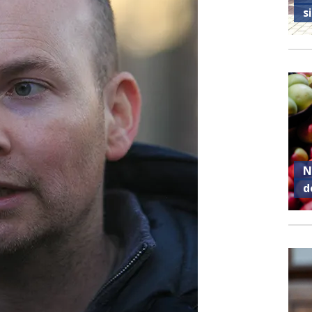
s
N
d