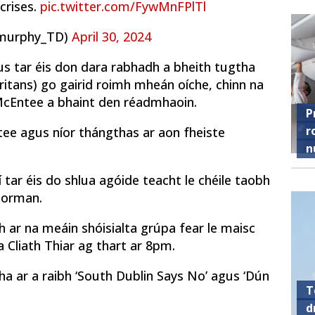
crises.
pic.twitter.com/FywMnFPlTl
ulmurphy_TD)
April 30, 2024
gus tar éis don dara rabhadh a bheith tugtha
tans) go gairid roimh mheán oíche, chinn na
 McEntee a bhaint den réadmhaoin.
P
r
ee agus níor thángthas ar aon fheiste
n
 tar éis do shlua agóide teacht le chéile taobh
Gorman.
h ar na meáin shóisialta grúpa fear le maisc
 Cliath Thiar ag thart ar 8pm.
cha ar a raibh ‘South Dublin Says No’ agus ‘Dún
T
d