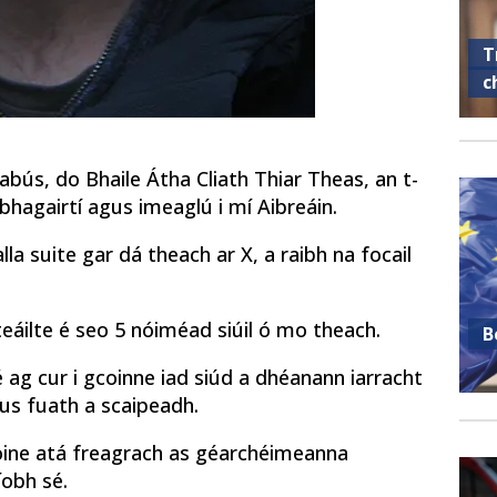
T
c
bús, do Bhaile Átha Cliath Thiar Theas, an t-
 bhagairtí agus imeaglú i mí Aibreáin.
a suite gar dá theach ar X, a raibh na focail
teáilte é seo 5 nóiméad siúil ó mo theach.
B
ag cur i gcoinne iad siúd a dhéanann iarracht
us fuath a scaipeadh.
oine atá freagrach as géarchéimeanna
íobh sé.