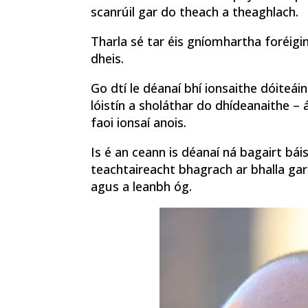
scanrúil gar do theach a theaghlach.
Tharla sé tar éis gníomhartha foréigi
dheis.
Go dtí le déanaí bhí ionsaithe dóiteái
lóistín a sholáthar do dhídeanaithe – 
faoi ionsaí anois.
Is é an ceann is déanaí ná bagairt bái
teachtaireacht bhagrach ar bhalla gar
agus a leanbh óg.