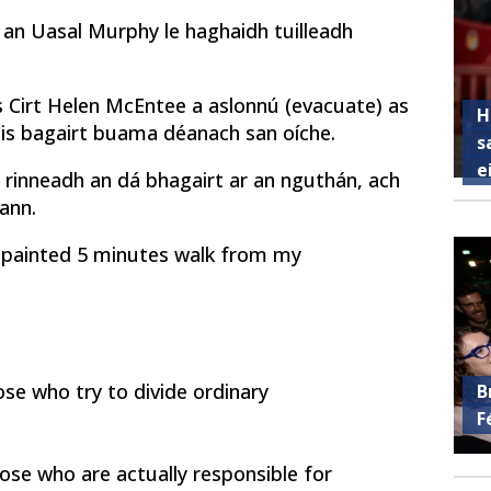
 an Uasal Murphy le haghaidh tuilleadh
s Cirt Helen McEntee a aslonnú (evacuate) as
H
éis bagairt buama déanach san oíche.
s
e
 rinneadh an dá bhagairt ar an nguthán, ach
 ann.
s painted 5 minutes walk from my
ose who try to divide ordinary
B
F
ose who are actually responsible for