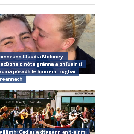
oinneann Claudia Moloney-
acDonald nóta gránna a bhfuair sí
aoina pósadh le himreoir rugbaí
ireannach
aillimh: Cad as a dtagann an t-ainm