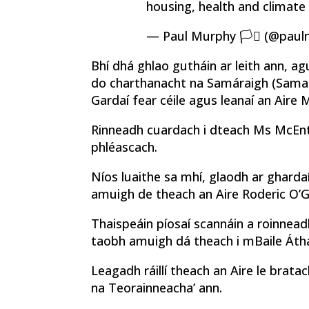
housing, health and climate 
— Paul Murphy 🏳️‍⚧️ (@pa
Bhí dhá ghlao gutháin ar leith ann, a
do charthanacht na Samáraigh (Samari
Gardaí fear céile agus leanaí an Aire
Rinneadh cuardach i dteach Ms McEnt
phléascach.
Níos luaithe sa mhí, glaodh ar ghardaí
amuigh de theach an Aire Roderic O’
Thaispeáin píosaí scannáin a roinnead
taobh amuigh dá theach i mBaile Átha
Leagadh ráillí theach an Aire le brata
na Teorainneacha’ ann.