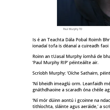
Paul Murphy TD
Is é an Teachta Dála Pobal Roimh Bhra
ionadaí tofa is déanaí a cuireadh faoi
Roinn an tUasal Murphy íomhá de bhall
‘Paul Murphy RIP’ péinteáilte air.
Scríobh Murphy: ‘Oíche Sathairn, péin
‘Ní bheidh imeaglú orm. Leanfaidh mé 
gnáthdhaoine a scaradh óna chéile ag
‘Ní mór dúinn aontú i gcoinne na nda
tithíochta, sláinte agus aeráide,’ a scr