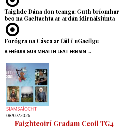
Taighde Dána don teanga: Guth bríomhar
beo na Gaeltachta ar ardán idirnáisiúnta
Forógra na Cásca ar fáil i nGaeilge
B'FHÉIDIR GUR MHAITH LEAT FREISIN ...
SIAMSAÍOCHT
08/07/2026
Faighteoirí Gradam Ceoil TG4