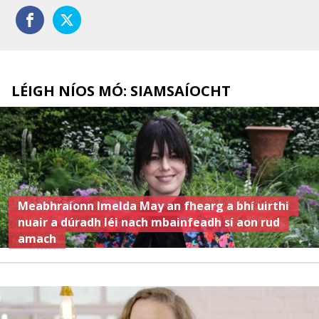
LÉIGH NÍOS MÓ: SIAMSAÍOCHT
Meabhraíonn Imelda May an fhearg a bhí uirthi
nuair a dúradh léi nach mbainfeadh sí aon rud
amach