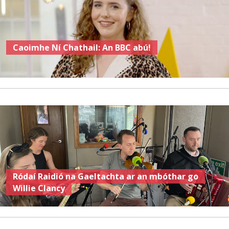
Caoimhe Ní Chathail: An BBC abú!
Ródaí Raidió na Gaeltachta ar an mbóthar go
Willie Clancy