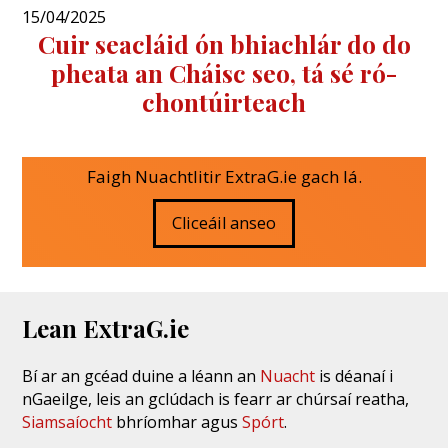
15/04/2025
Cuir seacláid ón bhiachlár do do
pheata an Cháisc seo, tá sé ró-
chontúirteach
Faigh Nuachtlitir ExtraG.ie gach lá.
Cliceáil anseo
Lean ExtraG.ie
Bí ar an gcéad duine a léann an
Nuacht
is déanaí i
nGaeilge, leis an gclúdach is fearr ar chúrsaí reatha,
Siamsaíocht
bhríomhar agus
Spórt
.