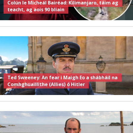
Colún le Micheál Bairéad: Kilimanjaro, táim ag
teacht, ag aois 90 bliain
Ted Sweeney: An fear i Maigh Eo a shábháil na
Comhghuaillithe (Allies) ó Hitler