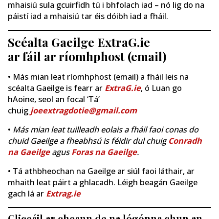
mhaisiú sula gcuirfidh tú i bhfolach iad – nó lig do na
páistí iad a mhaisiú tar éis dóibh iad a fháil.
Scéalta Gaeilge ExtraG.ie
ar fáil ar ríomhphost (email)
• Más mian leat ríomhphost (email) a fháil leis na
scéalta Gaeilge is fearr ar
ExtraG.ie
, ó Luan go
hAoine, seol an focal ‘Tá’
chuig
joeextragdotie@gmail.com
•
Más mian leat tuilleadh eolais a fháil faoi conas do
chuid Gaeilge a fheabhsú is féidir dul chuig
Conradh
na Gaeilge
agus
Foras na Gaeilge
.
• Tá athbheochan na Gaeilge ar siúl faoi láthair, ar
mhaith leat páirt a ghlacadh. Léigh beagán Gaeilge
gach lá ar
Extrag.ie
Cliceáil ar cheann de na lógónna chun an