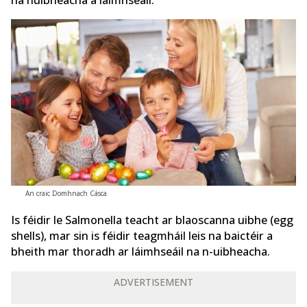
An craic Domhnach Cásca
Is féidir le Salmonella teacht ar blaoscanna uibhe (egg
shells), mar sin is féidir teagmháil leis na baictéir a
bheith mar thoradh ar láimhseáil na n-uibheacha.
ADVERTISEMENT