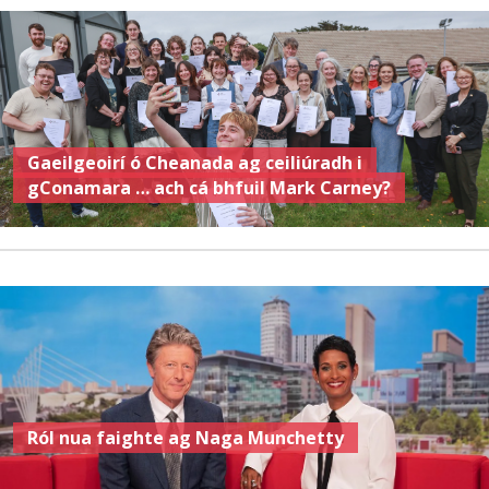
Gaeilgeoirí ó Cheanada ag ceiliúradh i
gConamara … ach cá bhfuil Mark Carney?
Ról nua faighte ag Naga Munchetty