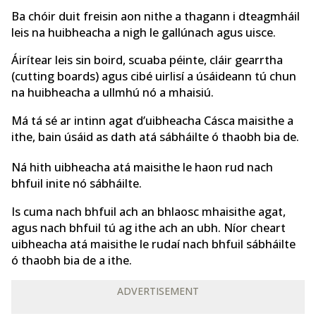
Ba chóir duit freisin aon nithe a thagann i dteagmháil
leis na huibheacha a nigh le gallúnach agus uisce.
Áirítear leis sin boird, scuaba péinte, cláir gearrtha
(cutting boards) agus cibé uirlisí a úsáideann tú chun
na huibheacha a ullmhú nó a mhaisiú.
Má tá sé ar intinn agat d’uibheacha Cásca maisithe a
ithe, bain úsáid as dath atá sábháilte ó thaobh bia de.
Ná hith uibheacha atá maisithe le haon rud nach
bhfuil inite nó sábháilte.
Is cuma nach bhfuil ach an bhlaosc mhaisithe agat,
agus nach bhfuil tú ag ithe ach an ubh. Níor cheart
uibheacha atá maisithe le rudaí nach bhfuil sábháilte
ó thaobh bia de a ithe.
ADVERTISEMENT