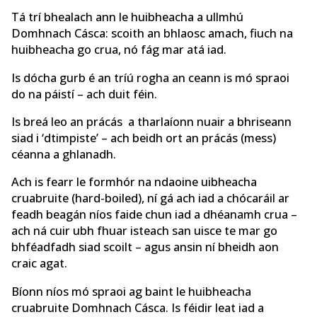
Tá trí bhealach ann le huibheacha a ullmhú
Domhnach Cásca: scoith an bhlaosc amach, fiuch na
huibheacha go crua, nó fág mar atá iad.
Is dócha gurb é an tríú rogha an ceann is mó spraoi
do na páistí – ach duit féin.
Is breá leo an prácás a tharlaíonn nuair a bhriseann
siad i ‘dtimpiste’ – ach beidh ort an prácás (mess)
céanna a ghlanadh.
Ach is fearr le formhór na ndaoine uibheacha
cruabruite (hard-boiled), ní gá ach iad a chócaráil ar
feadh beagán níos faide chun iad a dhéanamh crua –
ach ná cuir ubh fhuar isteach san uisce te mar go
bhféadfadh siad scoilt – agus ansin ní bheidh aon
craic agat.
Bíonn níos mó spraoi ag baint le huibheacha
cruabruite Domhnach Cásca. Is féidir leat iad a