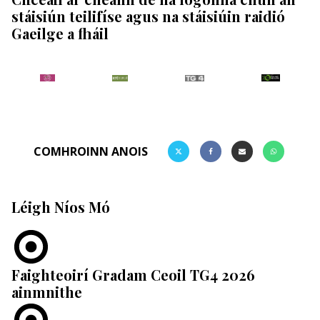
stáisiún teilifíse agus na stáisiúin raidió
Gaeilge a fháil
COMHROINN ANOIS
Léigh Níos Mó
Faighteoirí Gradam Ceoil TG4 2026
ainmnithe