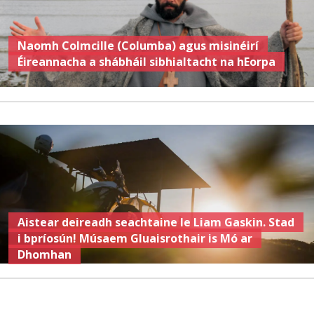
Naomh Colmcille (Columba) agus misinéirí
Éireannacha a shábháil sibhialtacht na hEorpa
Aistear deireadh seachtaine le Liam Gaskin. Stad
i bpríosún! Músaem Gluaisrothair is Mó ar
Dhomhan