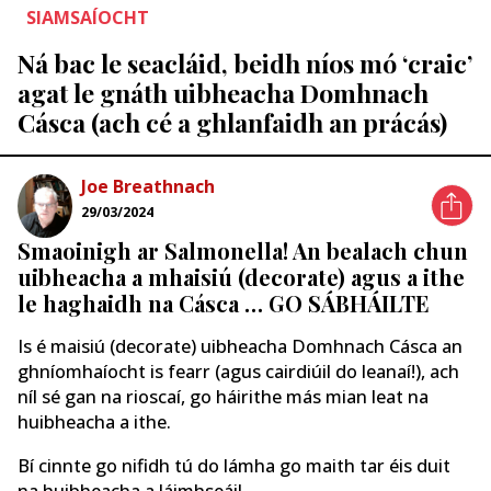
SIAMSAÍOCHT
Ná bac le seacláid, beidh níos mó ‘craic’
agat le gnáth uibheacha Domhnach
Cásca (ach cé a ghlanfaidh an prácás)
Joe Breathnach
29/03/2024
Smaoinigh ar Salmonella! An bealach chun
uibheacha a mhaisiú (decorate) agus a ithe
le haghaidh na Cásca … GO SÁBHÁILTE
Is é maisiú (decorate) uibheacha Domhnach Cásca an
ghníomhaíocht is fearr (agus cairdiúil do leanaí!), ach
níl sé gan na rioscaí, go háirithe más mian leat na
huibheacha a ithe.
Bí cinnte go nifidh tú do lámha go maith tar éis duit
na huibheacha a láimhseáil.