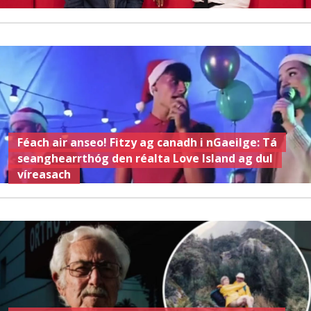
Féach air anseo! Fitzy ag canadh i nGaeilge: Tá
seanghearrthóg den réalta Love Island ag dul
víreasach