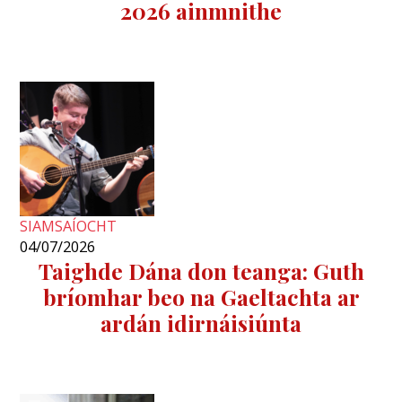
2026 ainmnithe
SIAMSAÍOCHT
04/07/2026
Taighde Dána don teanga: Guth
bríomhar beo na Gaeltachta ar
ardán idirnáisiúnta