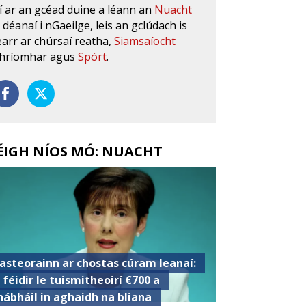
í ar an gcéad duine a léann an
Nuacht
s déanaí i nGaeilge, leis an gclúdach is
earr ar chúrsaí reatha,
Siamsaíocht
hríomhar agus
Spórt
.
ÉIGH NÍOS MÓ: NUACHT
asteorainn ar chostas cúram leanaí:
s féidir le tuismitheoirí €700 a
hábháil in aghaidh na bliana