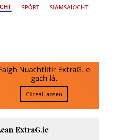
CHT
SPÓRT
SIAMSAÍOCHT
Faigh Nuachtlitir ExtraG.ie
gach lá.
Cliceáil anseo
Lean ExtraG.ie