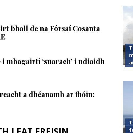
irt bhall de na Fórsaí Cosanta
AE
T
m
e i mbagairtí ‘suarach’ i ndiaidh
a
ireacht a dhéanamh ar fhóin:
T
 LEAT FREISIN ...
f