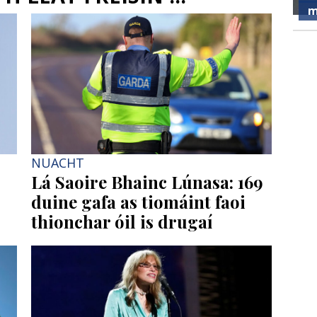
m
NUACHT
Lá Saoire Bhainc Lúnasa: 169
duine gafa as tiomáint faoi
thionchar óil is drugaí