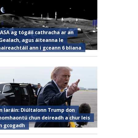
ASA ag tógáil cathracha ar an
Gealach, agus áiteanna le
aireachtáil ann i gceann 6 bliana
n Iaráin: Diúltaíonn Trump don
homhaontú chun deireadh a chur leis
n gcogadh