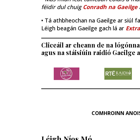
féidir dul chuig
Conradh na Gaeilge
• Tá athbheochan na Gaeilge ar siúl fao
Léigh beagán Gaeilge gach lá ar
Extra
Cliceáil ar cheann de na lógónna 
agus na stáisiúin raidió Gaeilge a
COMHROINN ANOI
Léigh Níos Mó