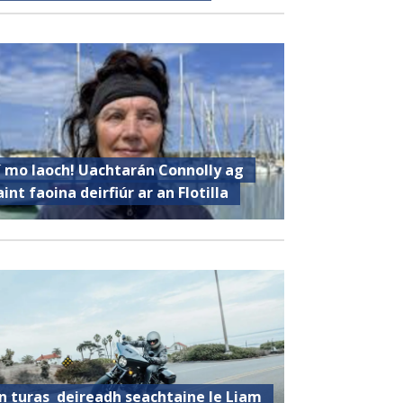
í mo laoch! Uachtarán Connolly ag
aint faoina deirfiúr ar an Flotilla
n turas deireadh seachtaine le Liam