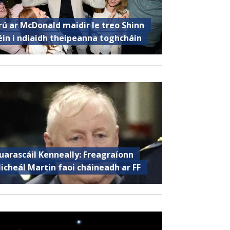
rú ar McDonald maidir le treo Shinn
éin i ndiaidh theipeanna toghcháin
uarascáil Kenneally: Freagraíonn
icheál Martin faoi cháineadh ar FF