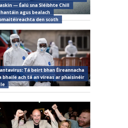
askin — Éalú sna Sléibhte Chill
hantáin agus bealach
omaitéireachta den scoth
antavirus: Tá beirt bhan Éireannacha
a bhaile ach tá an víreas ar phaisinéir
ile