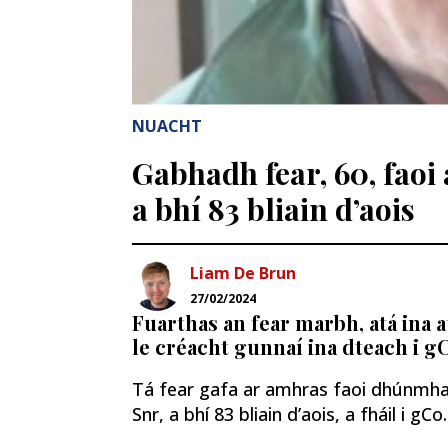
NUACHT
Gabhadh fear, 60, fao
a bhí 83 bliain d’aois
Liam De Brun
27/02/2024
Fuarthas an fear marbh, atá ina a
le créacht gunnaí ina dteach i gC
Tá fear gafa ar amhras faoi dhúnmha
Snr, a bhí 83 bliain d’aois, a fháil i gCo.