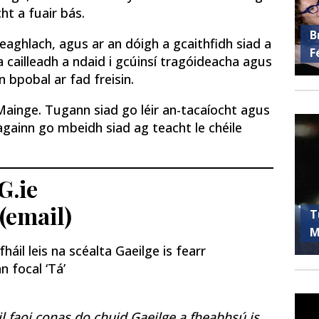
t a fuair bás.
B
eaghlach, agus ar an dóigh a gcaithfidh siad a
F
cailleadh a ndaid i gcúinsí tragóideacha agus
 bpobal ar fad freisin.
 Mainge. Tugann siad go léir an-tacaíocht agus
againn go mbeidh siad ag teacht le chéile
G.ie
 (email)
T
M
áil leis na scéalta Gaeilge is fearr
n focal ‘Tá’
il faoi conas do chuid Gaeilge a fheabhsú is