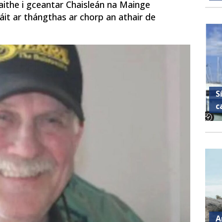
aithe i gceantar Chaisleán na Mainge
it ar thángthas ar chorp an athair de
S
c
A