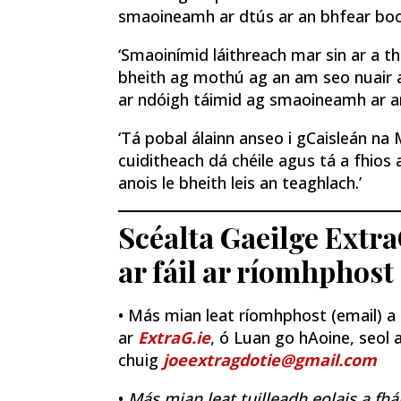
smaoineamh ar dtús ar an bhfear boch
‘Smaoinímid láithreach mar sin ar a th
bheith ag mothú ag an am seo nuair a 
ar ndóigh táimid ag smaoineamh ar an
‘Tá pobal álainn anseo i gCaisleán na
cuiditheach dá chéile agus tá a fhios 
anois le bheith leis an teaghlach.’
Scéalta Gaeilge Extra
ar fáil ar ríomhphost
• Más mian leat ríomhphost (email) a fh
ar
ExtraG.ie
, ó Luan go hAoine, seol a
chuig
joeextragdotie@gmail.com
•
Más mian leat tuilleadh eolais a fhá