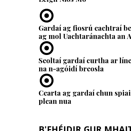
Gardaí ag fiosrú eachtraí be
ag mol Uachtaránachta an 
Seoltaí gardaí curtha ar lín
na n-agóidí breosla
Cearta ag gardaí chun spia
plean nua
B'FHÉIDIR GUR MHAITH