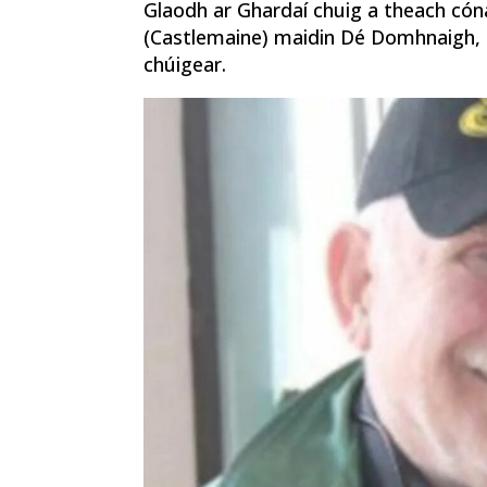
Glaodh ar Ghardaí chuig a theach cón
(Castlemaine) maidin Dé Domhnaigh, á
chúigear.