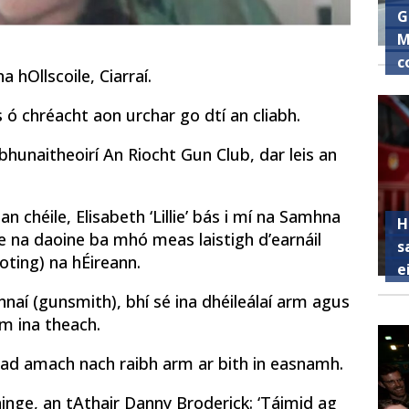
G
M
c
 hOllscoile, Ciarraí.
 ó chréacht aon urchar go dtí an cliabh.
hunaitheoirí An Riocht Gun Club, dar leis an
n chéile, Elisabeth ‘Lillie’ bás i mí na Samhna
H
de na daoine ba mhó meas laistigh d’earnáil
s
oting) na hÉireann.
e
aí (gunsmith), bhí sé ina dhéileálaí arm agus
rm ina theach.
siad amach nach raibh arm ar bith in easnamh.
inge, an tAthair Danny Broderick: ‘Táimid ag