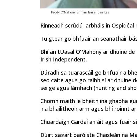
Paddy O’Mahony Snr, an fear a fuair bás
Rinneadh scrúdú iarbháis in Ospidéal na
Tuigtear go bhfuair an seanathair bás
Bhí an tUasal O’Mahony ar dhuine de b
Irish Independent.
Dúradh sa tuarascáil go bhfuair a bhea
seo caite agus go raibh sí ar dhuine 
seilge agus lámhach (hunting and sho
Chomh maith le bheith ina ghabha gunn
ina bhailitheoir arm agus bhí roinnt a
Chuardaigh Gardaí an áit agus fuair 
Dúirt sagart paróiste Chaisleán na Ma