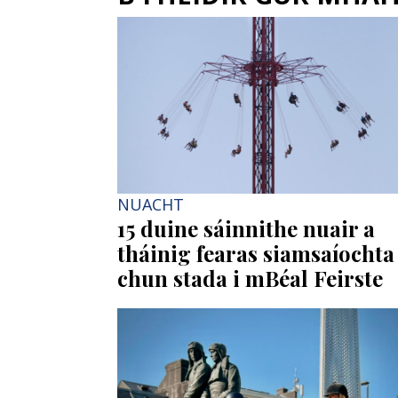
NUACHT
15 duine sáinnithe nuair a
tháinig fearas siamsaíochta
chun stada i mBéal Feirste