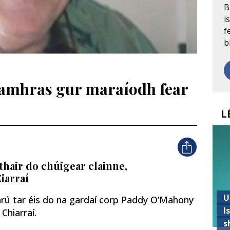
B
i
f
b
i amhras gur maraíodh fear
L
thair do chúigear clainne,
iarraí
U
rú tar éis do na gardaí corp Paddy O’Mahony
I
 Chiarraí.
s