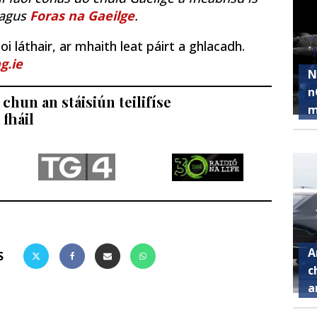
agus
Foras na Gaeilge
.
i láthair, ar mhaith leat páirt a ghlacadh.
g.ie
N
n
chun an stáisiún teilifíse
m
 fháil
A
S
c
a