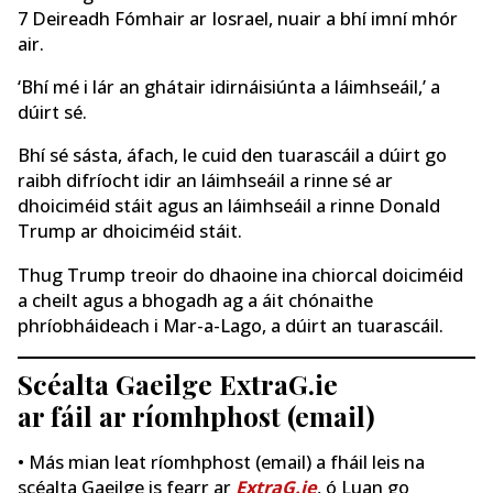
7 Deireadh Fómhair ar Iosrael, nuair a bhí imní mhór
air.
‘Bhí mé i lár an ghátair idirnáisiúnta a láimhseáil,’ a
dúirt sé.
Bhí sé sásta, áfach, le cuid den tuarascáil a dúirt go
raibh difríocht idir an láimhseáil a rinne sé ar
dhoiciméid stáit agus an láimhseáil a rinne Donald
Trump ar dhoiciméid stáit.
Thug Trump treoir do dhaoine ina chiorcal doiciméid
a cheilt agus a bhogadh ag a áit chónaithe
phríobháideach i Mar-a-Lago, a dúirt an tuarascáil.
Scéalta Gaeilge ExtraG.ie
ar fáil ar ríomhphost (email)
• Más mian leat ríomhphost (email) a fháil leis na
scéalta Gaeilge is fearr ar
ExtraG.ie
, ó Luan go