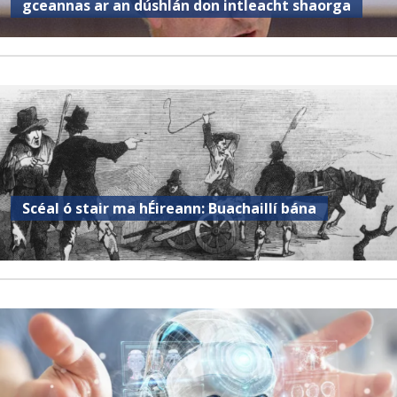
gceannas ar an dúshlán don intleacht shaorga
Scéal ó stair ma hÉireann: Buachaillí bána