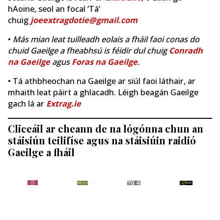
hAoine, seol an focal ‘Tá’
chuig
joeextragdotie@gmail.com
•
Más mian leat tuilleadh eolais a fháil faoi conas do
chuid Gaeilge a fheabhsú is féidir dul chuig
Conradh
na Gaeilge
agus
Foras na Gaeilge
.
• Tá athbheochan na Gaeilge ar siúl faoi láthair, ar
mhaith leat páirt a ghlacadh. Léigh beagán Gaeilge
gach lá ar
Extrag.ie
Cliceáil ar cheann de na lógónna chun an
stáisiún teilifíse agus na stáisiúin raidió
Gaeilge a fháil