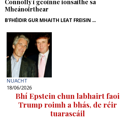
Connolly i gcoinne ionsaithe sa
Mheánoirthear
B'FHÉIDIR GUR MHAITH LEAT FREISIN ...
NUACHT
18/06/2026
Bhí Epstein chun labhairt faoi
Trump roimh a bhás, de réir
tuarascáil