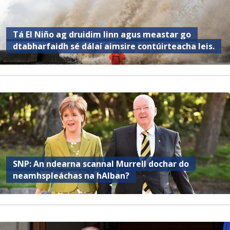
Tá El Niño ag druidim linn agus meastar go
dtabharfaidh sé dálaí aimsire contúirteacha leis.
SNP: An ndearna scannal Murrell dochar do
neamhspleáchas na hAlban?