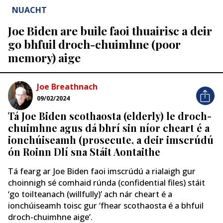
NUACHT
Joe Biden are buile faoi thuairisc a deir
go bhfuil droch-chuimhne (poor
memory) aige
Joe Breathnach
09/02/2024
Tá Joe Biden scothaosta (elderly) le droch-
chuimhne agus dá bhrí sin níor cheart é a
ionchúiseamh (prosecute, a deir imscrúdú
ón Roinn Dlí sna Stáit Aontaithe
Tá fearg ar Joe Biden faoi imscrúdú a rialaigh gur
choinnigh sé comhaid rúnda (confidential files) stáit
‘go toilteanach (willfully)’ ach nár cheart é a
ionchúiseamh toisc gur ‘fhear scothaosta é a bhfuil
droch-chuimhne aige’.