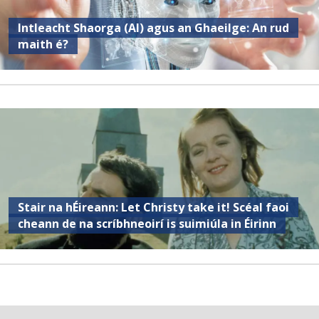
Intleacht Shaorga (AI) agus an Ghaeilge: An rud
maith é?
Stair na hÉireann: Let Christy take it! Scéal faoi
cheann de na scríbhneoirí is suimiúla in Éirinn