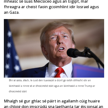
mheasc sé suas Meicsiceo agus an Éigipt, mar
fhreagra ar cheist faoin gcoimhlint idir Iosrael agus
an Gaza.
Bhí sé sásta, áfach, le cuid den tuarascáil a dúirt go raibh difríocht idir an
láimhseáil a rinne sé ar dhoiciméid stáit agus an láimhseáil a rinne Trump ar
dhoiciméid stáit
Mhaígh sé gur ghlac sé páirt in agallamh cúig huaire
an chloig don imscrúdú sna laethanta tar éis ionsaí an