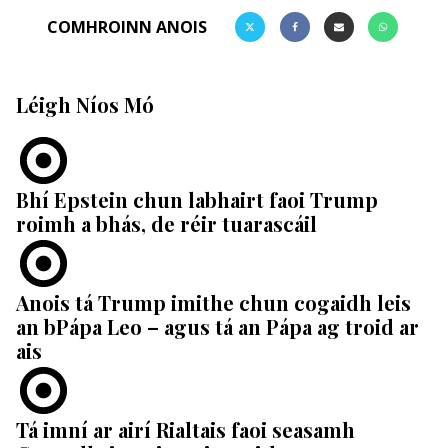
COMHROINN ANOIS
Léigh Níos Mó
Bhí Epstein chun labhairt faoi Trump
roimh a bhás, de réir tuarascáil
Anois tá Trump imithe chun cogaidh leis
an bPápa Leo – agus tá an Pápa ag troid ar
ais
Tá imní ar airí Rialtais faoi seasamh