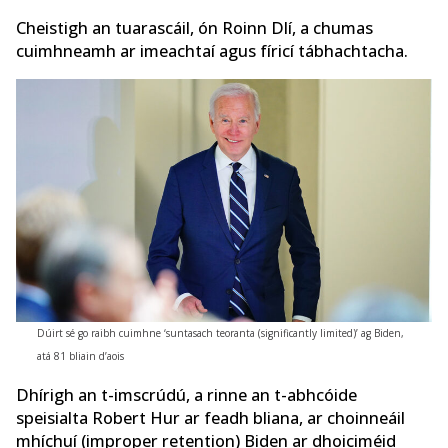
Cheistigh an tuarascáil, ón Roinn Dlí, a chumas
cuimhneamh ar imeachtaí agus fíricí tábhachtacha.
Dúirt sé go raibh cuimhne ‘suntasach teoranta (significantly limited)’ ag Biden,
atá 81 bliain d’aois
Dhírigh an t-imscrúdú, a rinne an t-abhcóide
speisialta Robert Hur ar feadh bliana, ar choinneáil
mhíchuí (improper retention) Biden ar dhoiciméid