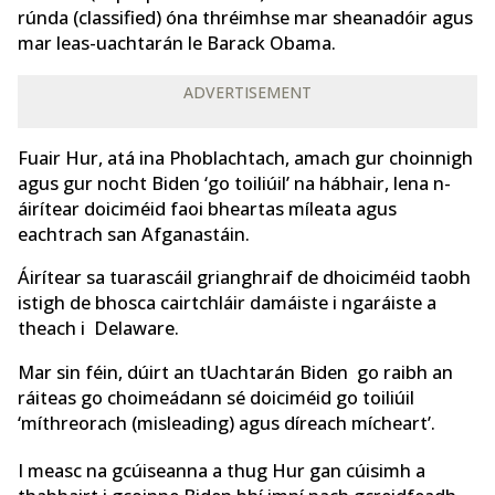
rúnda (classified) óna thréimhse mar sheanadóir agus
mar leas-uachtarán le Barack Obama.
ADVERTISEMENT
Fuair Hur, atá ina Phoblachtach, amach gur choinnigh
agus gur nocht Biden ‘go toiliúil’ na hábhair, lena n-
áirítear doiciméid faoi bheartas míleata agus
eachtrach san Afganastáin.
Áirítear sa tuarascáil grianghraif de dhoiciméid taobh
istigh de bhosca cairtchláir damáiste i ngaráiste a
theach i Delaware.
Mar sin féin, dúirt an tUachtarán Biden go raibh an
ráiteas go choimeádann sé doiciméid go toiliúil
‘míthreorach (misleading) agus díreach mícheart’.
I measc na gcúiseanna a thug Hur gan cúisimh a