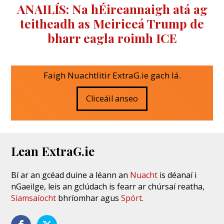
ANAILÍS: Na hÉireannaigh atá ag
teitheadh ​​as Meiriceá Trump de
bharr eagla roimh ICE
Faigh Nuachtlitir ExtraG.ie gach lá.
Cliceáil anseo
Lean ExtraG.ie
Bí ar an gcéad duine a léann an
Nuacht
is déanaí i
nGaeilge, leis an gclúdach is fearr ar chúrsaí reatha,
Siamsaíocht
bhríomhar agus
Spórt
.