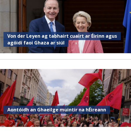
Von der Leyen ag tabhairt cuairt ar Éirinn agus
agóidí faoi Ghaza ar siúl
Aontóidh an Ghaeilge muintir na hÉireann