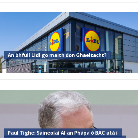
An bhfuil Lidl go maith don Ghaeltacht?
Paul Tighe: Saineolaí AI an Phápa ó BAC atá i