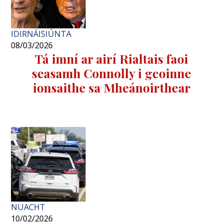
IDIRNÁISIÚNTA
08/03/2026
Tá imní ar airí Rialtais faoi
seasamh Connolly i gcoinne
ionsaithe sa Mheánoirthear
NUACHT
10/02/2026