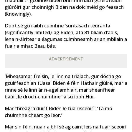
thabhairt i gcoinne Biden bhí imní nach gcreidfeadh
giúróirí gur choinnigh Biden na doiciméid go feasach
(knowingly).
Dúirt sé go raibh cuimhne ‘suntasach teoranta
(significantly limited)’ ag Biden, atá 81 bliain d’aois,
lena n-áirítear a éagumas cuimhneamh ar an mbliain a
fuair a mhac Beau bás.
ADVERTISEMENT
‘Mheasamar freisin, le linn na trialach, gur dócha go
gcuirfeadh an tUasal Biden é féin i láthair giúiré, mar a
rinne sé le linn ár n-agallamh air, mar sheanfhear
báúil, le droch-chuimhne,’ a scríobh Hur.
Mar fhreagra dúirt Biden le tuairisceoirí: ‘Tá mo
chuimhne cheart go leor.’
Mar sin féin, nuair a bhí sé ag caint leis na tuairisceoirí