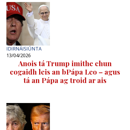
IDIRNÁISIÚNTA
13/04/2026
Anois tá Trump imithe chun
cogaidh leis an bPápa Leo – agus
tá an Pápa ag troid ar ais