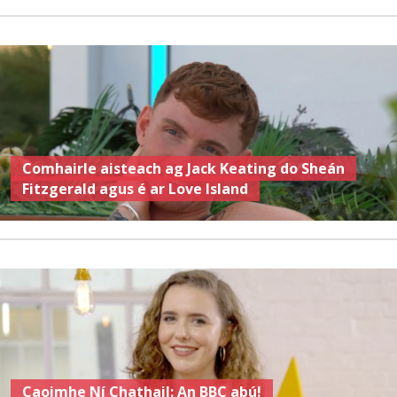
Comhairle aisteach ag Jack Keating do Sheán
Fitzgerald agus é ar Love Island
Caoimhe Ní Chathail: An BBC abú!