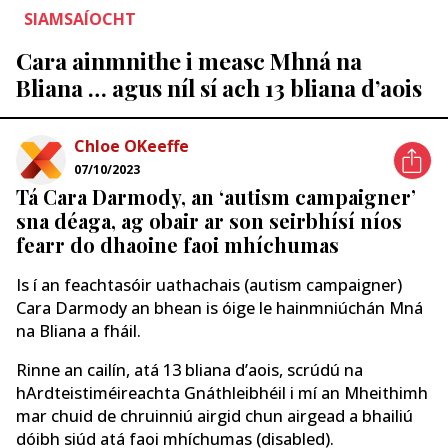
SIAMSAÍOCHT
Cara ainmnithe i measc Mhná na
Bliana … agus níl sí ach 13 bliana d’aois
Chloe OKeeffe
07/10/2023
Tá Cara Darmody, an ‘autism campaigner’
sna déaga, ag obair ar son seirbhísí níos
fearr do dhaoine faoi mhíchumas
Is í an feachtasóir uathachais (autism campaigner)
Cara Darmody an bhean is óige le hainmniúchán Mná
na Bliana a fháil.
Rinne an cailín, atá 13 bliana d’aois, scrúdú na
hArdteistiméireachta Gnáthleibhéil i mí an Mheithimh
mar chuid de chruinniú airgid chun airgead a bhailiú
dóibh siúd atá faoi mhíchumas (disabled).