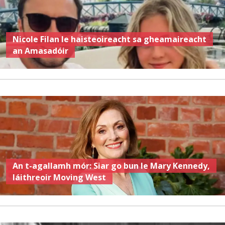
Nicole Filan le haisteoireacht sa gheamaireacht
an Amasadóir
An t-agallamh mór: Siar go bun le Mary Kennedy,
láithreoir Moving West