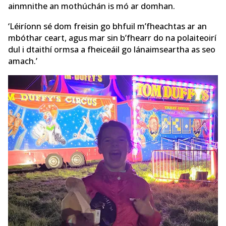
ainmnithe an mothúchán is mó ar domhan.
‘Léiríonn sé dom freisin go bhfuil m’fheachtas ar an
mbóthar ceart, agus mar sin b’fhearr do na polaiteoirí
dul i dtaithí ormsa a fheiceáil go lánaimseartha as seo
amach.’