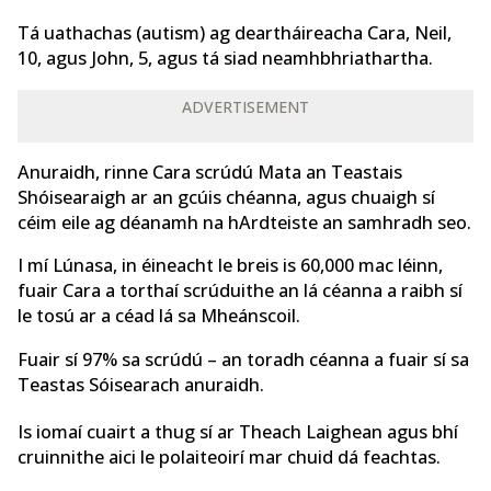
Tá uathachas (autism) ag deartháireacha Cara, Neil,
10, agus John, 5, agus tá siad neamhbhriathartha.
ADVERTISEMENT
Anuraidh, rinne Cara scrúdú Mata an Teastais
Shóisearaigh ar an gcúis chéanna, agus chuaigh sí
céim eile ag déanamh na hArdteiste an samhradh seo.
I mí Lúnasa, in éineacht le breis is 60,000 mac léinn,
fuair Cara a torthaí scrúduithe an lá céanna a raibh sí
le tosú ar a céad lá sa Mheánscoil.
Fuair sí 97% sa scrúdú – an toradh céanna a fuair sí sa
Teastas Sóisearach anuraidh.
Is iomaí cuairt a thug sí ar Theach Laighean agus bhí
cruinnithe aici le polaiteoirí mar chuid dá feachtas.