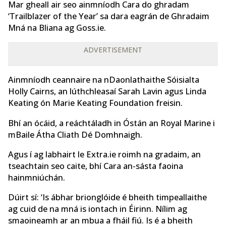
Mar gheall air seo ainmníodh Cara do ghradam
‘Trailblazer of the Year’ sa dara eagrán de Ghradaim
Mná na Bliana ag Goss.ie.
ADVERTISEMENT
Ainmníodh ceannaire na nDaonlathaithe Sóisialta
Holly Cairns, an lúthchleasaí Sarah Lavin agus Linda
Keating ón Marie Keating Foundation freisin.
Bhí an ócáid, a reáchtáladh in Óstán an Royal Marine i
mBaile Átha Cliath Dé Domhnaigh.
Agus í ag labhairt le Extra.ie roimh na gradaim, an
tseachtain seo caite, bhí Cara an-sásta faoina
hainmniúchán.
Dúirt sí: ‘Is ábhar brionglóide é bheith timpeallaithe
ag cuid de na mná is iontach in Éirinn. Nílim ag
smaoineamh ar an mbua a fháil fiú. Is é a bheith