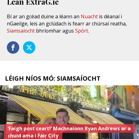
Lean ExtraG.ie
Bí ar an gcéad duine a léann an
Nuacht
is déanaí i
nGaeilge, leis an gclúdach is fearr ar chúrsaí reatha,
Siamsaíocht
bhríomhar agus
Spórt
.
LÉIGH NÍOS MÓ: SIAMSAÍOCHT
‘Faigh post ceart!’ Machnaíonn Ryan Andrews ar a
chuid ama i Fair City