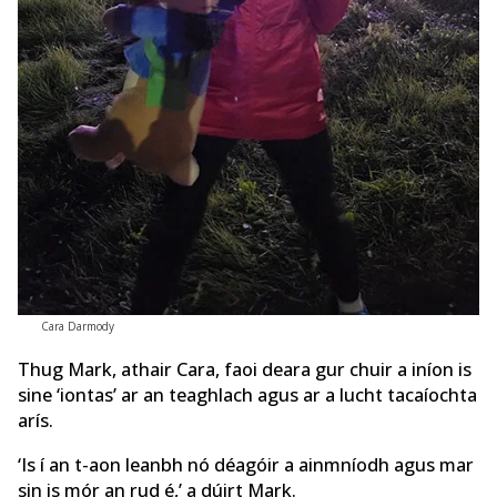
Cara Darmody
Thug Mark, athair Cara, faoi deara gur chuir a iníon is
sine ‘iontas’ ar an teaghlach agus ar a lucht tacaíochta
arís.
‘Is í an t-aon leanbh nó déagóir a ainmníodh agus mar
sin is mór an rud é,’ a dúirt Mark.