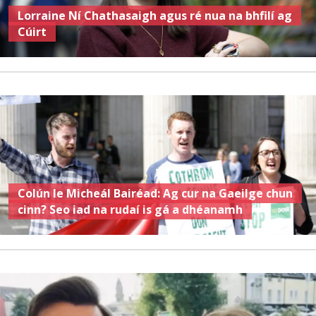
Lorraine Ní Chathasaigh agus ré nua na bhfilí ag
Cúirt
Colún le Micheál Bairéad: Ag cur na Gaeilge chun
cinn? Seo iad na rudaí is gá a dhéanamh