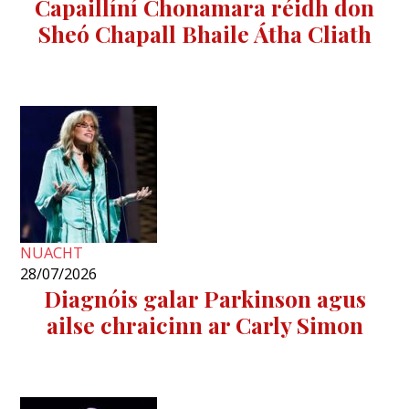
Capaillíní Chonamara réidh don
Sheó Chapall Bhaile Átha Cliath
NUACHT
28/07/2026
Diagnóis galar Parkinson agus
ailse chraicinn ar Carly Simon