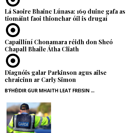
Lá Saoire Bhainc Lúnasa: 169 duine gafa as
tiomáint faoi thionchar óil is drugaí
Capaillíní Chonamara réidh don Sheó
Chapall Bhaile Átha Cliath
Diagnóis galar Parkinson agus ailse
chraicinn ar Carly Simon
B'FHÉIDIR GUR MHAITH LEAT FREISIN ...