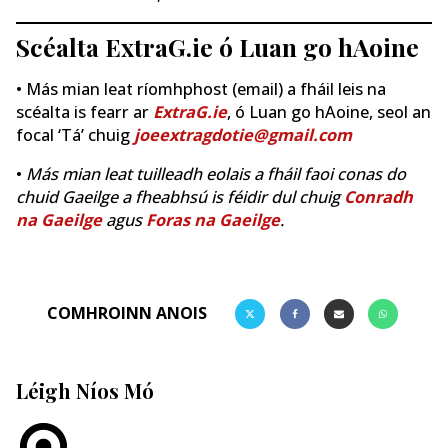
Scéalta ExtraG.ie ó Luan go hAoine
• Más mian leat ríomhphost (email) a fháil leis na
scéalta is fearr ar
ExtraG.ie
, ó Luan go hAoine, seol an
focal ‘Tá’ chuig
joeextragdotie@gmail.com
•
Más mian leat tuilleadh eolais a fháil faoi conas do
chuid Gaeilge a fheabhsú is féidir dul chuig
Conradh
na Gaeilge
agus
Foras na Gaeilge
.
COMHROINN ANOIS
Léigh Níos Mó