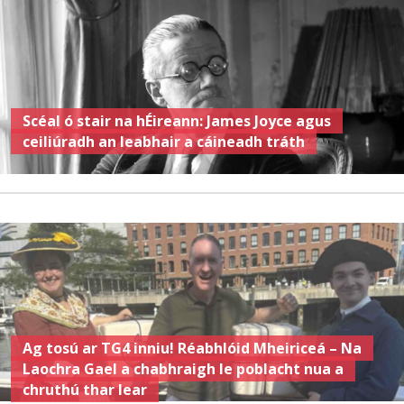
Scéal ó stair na hÉireann: James Joyce agus
ceiliúradh an leabhair a cáineadh tráth
Ag tosú ar TG4 inniu! Réabhlóid Mheiriceá – Na
Laochra Gael a chabhraigh le poblacht nua a
chruthú thar lear