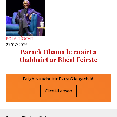
POLAITÍOCHT
27/07/2026
Barack Obama le cuairt a
thabhairt ar Bhéal Feirste
Faigh Nuachtlitir ExtraG.ie gach lá.
Cliceáil anseo