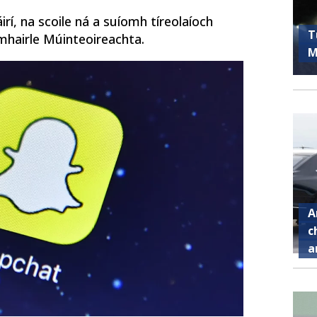
irí, na scoile ná a suíomh tíreolaíoch
T
omhairle Múinteoireachta.
M
A
c
a