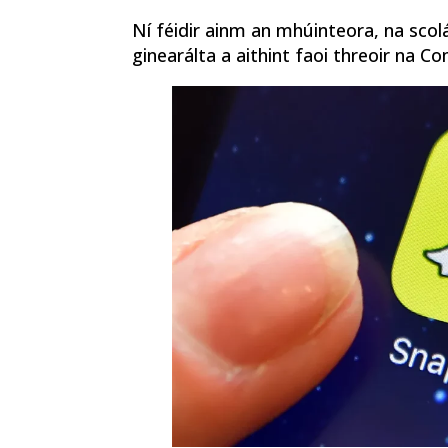
Ní féidir ainm an mhúinteora, na scolá
ginearálta a aithint faoi threoir na C