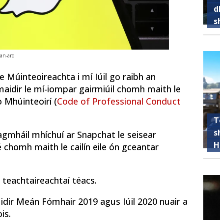
d
s
 an-ard
e Múinteoireachta i mí Iúil go raibh an
maidir le mí-iompar gairmiúil chomh maith le
 Mhúinteoirí (
Code of Professional Conduct
T
s
agmháil mhíchuí ar Snapchat le seisear
H
é chomh maith le cailín eile ón gceantar
 teachtaireachtaí téacs.
 idir Meán Fómhair 2019 agus Iúil 2020 nuair a
is.