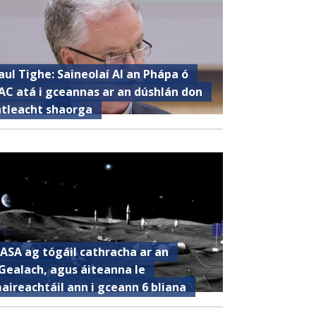
aul Tighe: Saineolaí AI an Phápa ó
AC atá i gceannas ar an dúshlán don
ntleacht shaorga
ASA ag tógáil cathracha ar an
Gealach, agus áiteanna le
aireachtáil ann i gceann 6 bliana