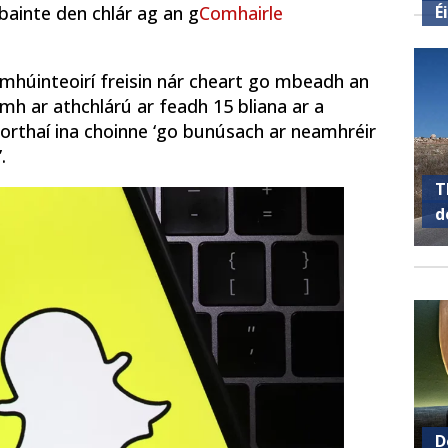
É
, bainte den chlár ag an g
Comhairle
 mhúinteoirí freisin nár cheart go mbeadh an
mh ar athchlárú ar feadh 15 bliana ar a
torthaí ina choinne ‘go bunúsach ar neamhréir
.
T
d
D