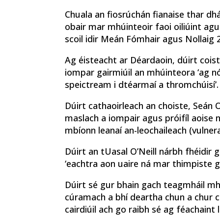
Chuala an fiosrúchán fianaise thar dh
obair mar mhúinteoir faoi oiliúint agu
scoil idir Meán Fómhair agus Nollaig 
Ag éisteacht ar Déardaoin, dúirt coi
iompar gairmiúil an mhúinteora ‘ag nó
speictream i dtéarmaí a thromchúisí’.
Dúirt cathaoirleach an choiste, Seán O
maslach a iompair agus próifíl aoise 
mbíonn leanaí an-leochaileach (vulnera
Dúirt an tUasal O’Neill nárbh fhéidi
‘eachtra aon uaire ná mar thimpiste g
Dúirt sé gur bhain gach teagmháil mh
cúramach a bhí deartha chun a chur 
cairdiúil ach go raibh sé ag féachaint