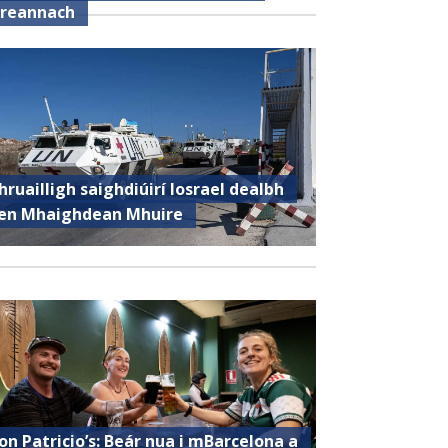
ireannach
hruailligh saighdiúirí Iosrael dealbh
en Mhaighdean Mhuire
on Patricio’s: Beár nua i mBarcelona a