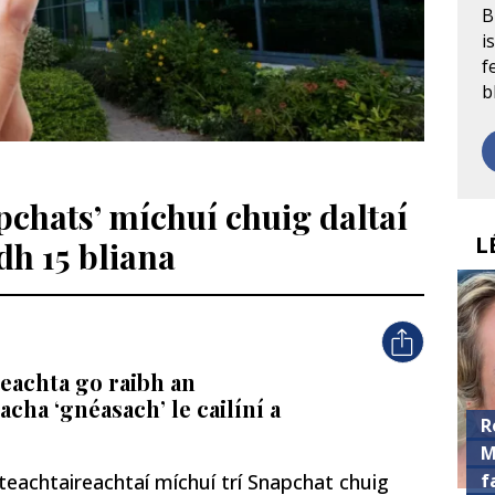
B
i
f
b
pchats’ míchuí chuig daltaí
L
dh 15 bliana
eachta go raibh an
ha ‘gnéasach’ le cailíní a
R
M
f
 teachtaireachtaí míchuí trí Snapchat chuig