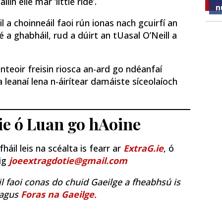
ín eile mar ‘little ride’.
n
l a choinneáil faoi rún ionas nach gcuirfí an
é a ghabháil, rud a dúirt an tUasal O’Neill a
nteoir freisin riosca an-ard go ndéanfaí
eanaí lena n-áirítear damáiste síceolaíoch
ie ó Luan go hAoine
áil leis na scéalta is fearr ar
ExtraG.ie
, ó
uig
joeextragdotie@gmail.com
il faoi conas do chuid Gaeilge a fheabhsú is
agus
Foras na Gaeilge
.