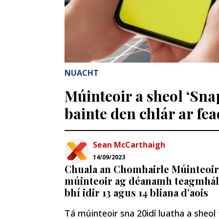
NUACHT
Múinteoir a sheol ‘Sna
bainte den chlár ar fea
Sean McCarthaigh
14/09/2023
Chuala an Chomhairle Múinteoir
múinteoir ag déanamh teagmhálac
bhí idir 13 agus 14 bliana d’aois
Tá múinteoir sna 20idí luatha a sheol