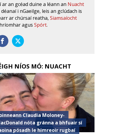
í ar an gcéad duine a léann an
Nuacht
s déanaí i nGaeilge, leis an gclúdach is
earr ar chúrsaí reatha,
Siamsaíocht
hríomhar agus
Spórt
.
ÉIGH NÍOS MÓ: NUACHT
oinneann Claudia Moloney-
acDonald nóta gránna a bhfuair sí
aoina pósadh le himreoir rugbaí