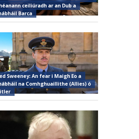
héanann ceiliúradh ar an Dub a
hábháil Barca
ed Sweeney: An fear i Maigh Eo a
hábháil na Comhghuaillithe (Allies) ó
itler