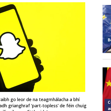
B
raibh go leor de na teagmhálacha a bhí
C
dh grianghraf ‘part-topless’ de féin chuig
a