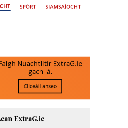
CHT
SPÓRT
SIAMSAÍOCHT
Faigh Nuachtlitir ExtraG.ie
gach lá.
Cliceáil anseo
Lean ExtraG.ie