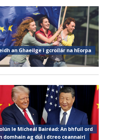
eidh an Ghaeilge i gcroílár na hEorpa
olún le Micheál Bairéad: An bhfuil ord
n domhain ag dul i dtreo ceannairí