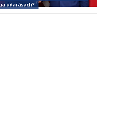
ua údarásach?