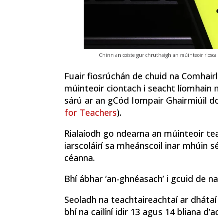
Chinn an coiste gur chruthaigh an múinteoir riosca
Fuair fiosrúchán de chuid na Comhairl
múinteoir ciontach i seacht líomhain 
sárú ar an gCód Iompair Ghairmiúil do
for Teachers
).
Rialaíodh go ndearna an múinteoir te
iarscoláirí sa mheánscoil inar mhúin s
céanna.
Bhí ábhar ‘an-ghnéasach’ i gcuid de na
Seoladh na teachtaireachtaí ar dhátaí
bhí na cailíní idir 13 agus 14 bliana d’ao