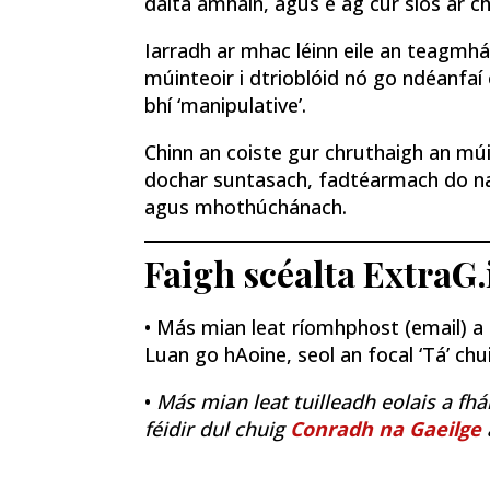
dalta amháin, agus é ag cur síos ar chail
Iarradh ar mhac léinn eile an teagmhái
múinteoir i dtrioblóid nó go ndéanfaí 
bhí ‘manipulative’.
Chinn an coiste gur chruthaigh an múi
dochar suntasach, fadtéarmach do na l
agus mhothúchánach.
Faigh scéalta ExtraG.
• Más mian leat ríomhphost (email) a fh
Luan go hAoine, seol an focal ‘Tá’ ch
•
Más mian leat tuilleadh eolais a fhá
féidir dul chuig
Conradh na Gaeilge