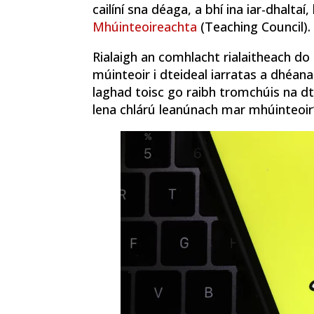
cailíní sna déaga, a bhí ina iar-dhaltaí
Mhúinteoireachta
(Teaching Council).
Rialaigh an comhlacht rialaitheach do
múinteoir i dteideal iarratas a dhéana
laghad toisc go raibh tromchúis na d
lena chlárú leanúnach mar mhúinteoir’