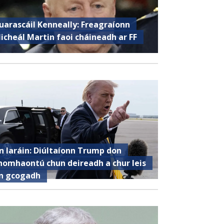
uarascáil Kenneally: Freagraíonn
icheál Martin faoi cháineadh ar FF
n Iaráin: Diúltaíonn Trump don
homhaontú chun deireadh a chur leis
n gcogadh