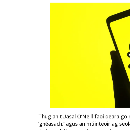
Thug an tUasal O’Neill faoi deara go 
‘gnéasach,’ agus an múinteoir ag seola