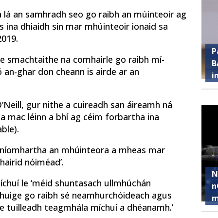
á lá an samhradh seo go raibh an múinteoir ag
s ina dhiaidh sin mar mhúinteoir ionaid sa
2019.
P
ste smachtaithe
na comhairle go raibh mí-
B
 an-ghar don cheann is airde ar an
i
’Neill, gur nithe a cuireadh san áireamh ná
na mac léinn a bhí ag céim forbartha ina
ble).
r gníomhartha an mhúinteora a mheas mar
hairid nóiméad’.
N
íchuí le ‘méid shuntasach ullmhúchán
n
chuige go raibh sé neamhurchóideach
agus
m
 le tuilleadh teagmhála míchuí a dhéanamh.’