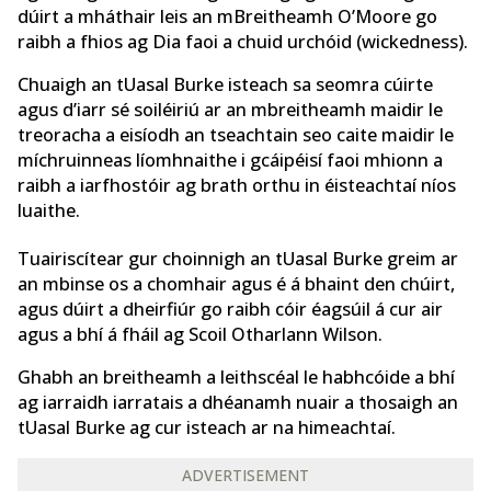
dúirt a mháthair leis an mBreitheamh O’Moore go
raibh a fhios ag Dia faoi a chuid urchóid (wickedness).
Chuaigh an tUasal Burke isteach sa seomra cúirte
agus d’iarr sé soiléiriú ar an mbreitheamh maidir le
treoracha a eisíodh an tseachtain seo caite maidir le
míchruinneas líomhnaithe i gcáipéisí faoi mhionn a
raibh a iarfhostóir ag brath orthu in éisteachtaí níos
luaithe.
Tuairiscítear gur choinnigh an tUasal Burke greim ar
an mbinse os a chomhair agus é á bhaint den chúirt,
agus dúirt a dheirfiúr go raibh cóir éagsúil á cur air
agus a bhí á fháil ag Scoil Otharlann Wilson.
Ghabh an breitheamh a leithscéal le habhcóide a bhí
ag iarraidh iarratais a dhéanamh nuair a thosaigh an
tUasal Burke ag cur isteach ar na himeachtaí.
ADVERTISEMENT