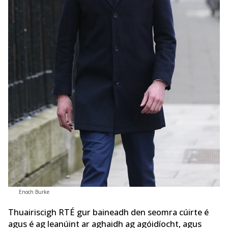
Enoch Burke
Thuairiscigh RTÉ gur baineadh den seomra cúirte é
agus é ag leanúint ar aghaidh ag agóidíocht, agus