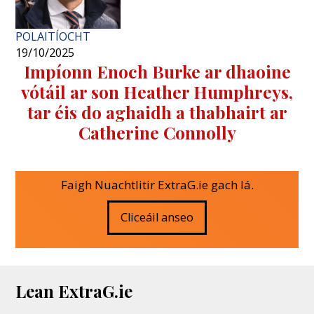
POLAITÍOCHT
19/10/2025
Impíonn Enoch Burke ar dhaoine
vótáil ar son Heather Humphreys,
tar éis do aghaidh a thabhairt ar
Catherine Connolly
Faigh Nuachtlitir ExtraG.ie gach lá.
Cliceáil anseo
Lean ExtraG.ie