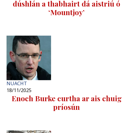
dúshlán a thabhairt dá aistriú ó
‘Mountjoy’
NUACHT
18/11/2025
Enoch Burke curtha ar ais chuig
príosún