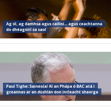
Ag ól, ag damhsa agus cailíní… agus ceachtanna
do dhéagóirí sa saol
Paul Tighe: Saineolaí AI an Phápa ó BAC atá i
gceannas ar an dúshlán don intleacht shaorga