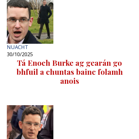
NUACHT
30/10/2025
Tá Enoch Burke ag gearán go
bhfuil a chuntas bainc folamh
anois