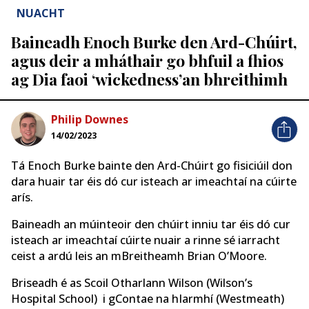
NUACHT
Baineadh Enoch Burke den Ard-Chúirt,
agus deir a mháthair go bhfuil a fhios
ag Dia faoi ‘wickedness’an bhreithimh
Philip Downes
14/02/2023
Tá Enoch Burke bainte den Ard-Chúirt go fisiciúil don
dara huair tar éis dó cur isteach ar imeachtaí na cúirte
arís.
Baineadh an múinteoir den chúirt inniu tar éis dó cur
isteach ar imeachtaí cúirte nuair a rinne sé iarracht
ceist a ardú leis an mBreitheamh Brian O’Moore.
Briseadh é as Scoil Otharlann Wilson (Wilson’s
Hospital School) i gContae na hIarmhí (Westmeath)