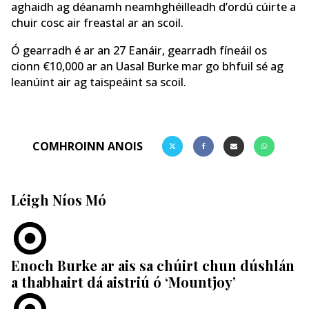
aghaidh ag déanamh neamhghéilleadh d’ordú cúirte a
chuir cosc air freastal ar an scoil.
Ó gearradh é ar an 27 Eanáir, gearradh fíneáil os
cionn €10,000 ar an Uasal Burke mar go bhfuil sé ag
leanúint air ag taispeáint sa scoil.
COMHROINN ANOIS
Léigh Níos Mó
Enoch Burke ar ais sa chúirt chun dúshlán
a thabhairt dá aistriú ó ‘Mountjoy’