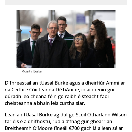
Muintir Burke
D’fhreastail an tUasal Burke agus a dheirfiúr Ammi ar
na Ceithre Cúirteanna Dé hAoine, in ainneoin gur
dúradh leo cheana féin go raibh éisteacht faoi
cheisteanna a bhain leis curtha siar.
Lean an tUasal Burke ag dul go Scoil Otharlann Wilson
tar éis é a dhífhostú, rud a d’fhág gur ghearr an
Breitheamh O’Moore fíneáil €700 gach lá a lean sé ar