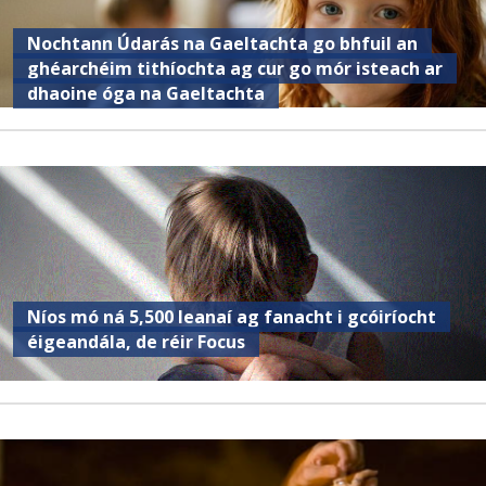
Nochtann Údarás na Gaeltachta go bhfuil an
ghéarchéim tithíochta ag cur go mór isteach ar
dhaoine óga na Gaeltachta
Níos mó ná 5,500 leanaí ag fanacht i gcóiríocht
éigeandála, de réir Focus