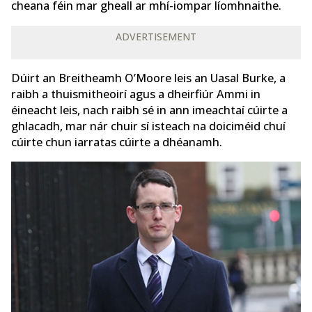
cheana féin mar gheall ar mhí-iompar líomhnaithe.
ADVERTISEMENT
Dúirt an Breitheamh O’Moore leis an Uasal Burke, a
raibh a thuismitheoirí agus a dheirfiúr Ammi in
éineacht leis, nach raibh sé in ann imeachtaí cúirte a
ghlacadh, mar nár chuir sí isteach na doiciméid chuí
cúirte chun iarratas cúirte a dhéanamh.