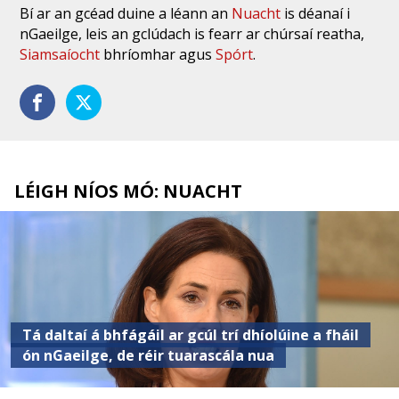
Bí ar an gcéad duine a léann an
Nuacht
is déanaí i
nGaeilge, leis an gclúdach is fearr ar chúrsaí reatha,
Siamsaíocht
bhríomhar agus
Spórt
.
LÉIGH NÍOS MÓ: NUACHT
Tá daltaí á bhfágáil ar gcúl trí dhíolúine a fháil
ón nGaeilge, de réir tuarascála nua