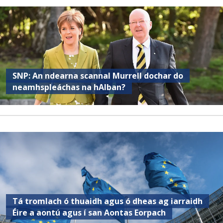
SNP: An ndearna scannal Murrell dochar do
neamhspleáchas na hAlban?
Tá tromlach ó thuaidh agus ó dheas ag iarraidh
Éire a aontú agus í san Aontas Eorpach