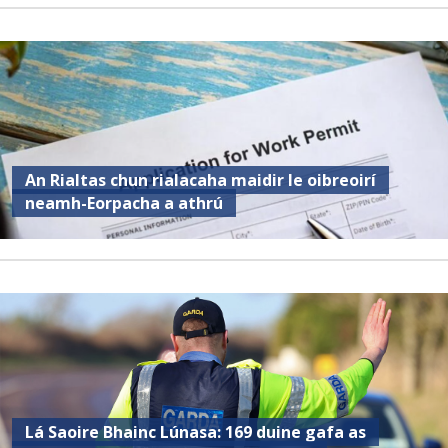
An Rialtas chun rialacaha maidir le oibreoirí
neamh-Eorpacha a athrú
Lá Saoire Bhainc Lúnasa: 169 duine gafa as