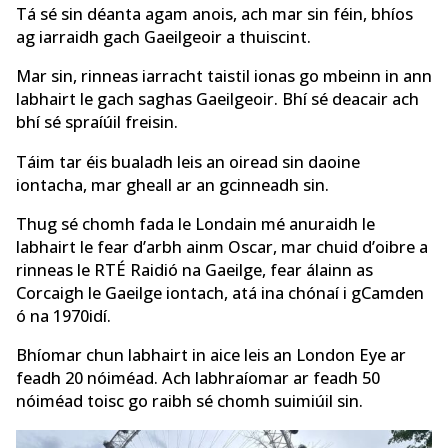
Tá sé sin déanta agam anois, ach mar sin féin, bhíos
ag iarraidh gach Gaeilgeoir a thuiscint.
Mar sin, rinneas iarracht taistil ionas go mbeinn in ann
labhairt le gach saghas Gaeilgeoir. Bhí sé deacair ach
bhí sé spraíúil freisin.
Táim tar éis bualadh leis an oiread sin daoine
iontacha, mar gheall ar an gcinneadh sin.
Thug sé chomh fada le Londain mé anuraidh le
labhairt le fear d’arbh ainm Oscar, mar chuid d’oibre a
rinneas le RTÉ Raidió na Gaeilge, fear álainn as
Corcaigh le Gaeilge iontach, atá ina chónaí i gCamden
ó na 1970idí.
Bhíomar chun labhairt in aice leis an London Eye ar
feadh 20 nóiméad. Ach labhraíomar ar feadh 50
nóiméad toisc go raibh sé chomh suimiúil sin.