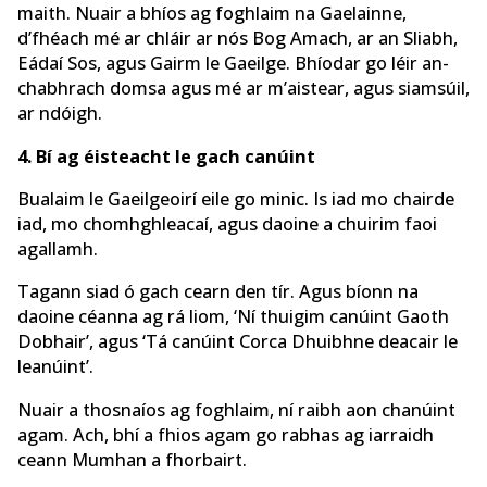
maith. Nuair a bhíos ag foghlaim na Gaelainne,
d’fhéach mé ar chláir ar nós Bog Amach, ar an Sliabh,
Eádaí Sos, agus Gairm le Gaeilge. Bhíodar go léir an-
chabhrach domsa agus mé ar m’aistear, agus siamsúil,
ar ndóigh.
4. Bí ag éisteacht le gach canúint
Bualaim le Gaeilgeoirí eile go minic. Is iad mo chairde
iad, mo chomhghleacaí, agus daoine a chuirim faoi
agallamh.
Tagann siad ó gach cearn den tír. Agus bíonn na
daoine céanna ag rá liom, ‘Ní thuigim canúint Gaoth
Dobhair’, agus ‘Tá canúint Corca Dhuibhne deacair le
leanúint’.
Nuair a thosnaíos ag foghlaim, ní raibh aon chanúint
agam. Ach, bhí a fhios agam go rabhas ag iarraidh
ceann Mumhan a fhorbairt.