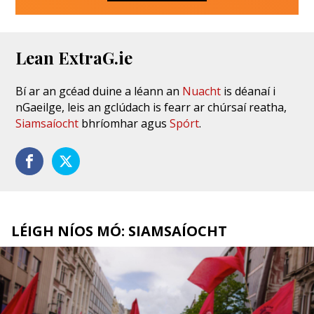
Lean ExtraG.ie
Bí ar an gcéad duine a léann an
Nuacht
is déanaí i
nGaeilge, leis an gclúdach is fearr ar chúrsaí reatha,
Siamsaíocht
bhríomhar agus
Spórt
.
LÉIGH NÍOS MÓ: SIAMSAÍOCHT