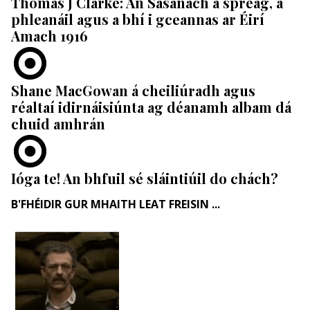
Thomas J Clarke: An Sasanach a spreag, a
phleanáil agus a bhí i gceannas ar Éirí
Amach 1916
Shane MacGowan á cheiliúradh agus
réaltaí idirnáisiúnta ag déanamh albam dá
chuid amhrán
Ióga te! An bhfuil sé sláintiúil do chách?
B'FHÉIDIR GUR MHAITH LEAT FREISIN ...