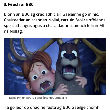
3. Féach ar BBC
Bíonn an BBC ag craoladh cláir Gaelainne go minic.
Chuireadar an scannán Nollaí, cartúin faoi réinfhianna
speisialta agus agus a chara daonna, amach le linn Mí
na Nollag.
Nollaí. Pictiúr: BBC Tuaisceat Éireann/Curtha ar fáil
Tá go leor do dhaoine fasta ag BBC Gaeilge chomh