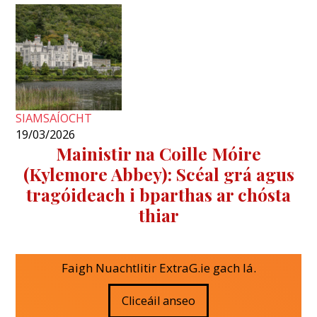
SIAMSAÍOCHT
19/03/2026
Mainistir na Coille Móire
(Kylemore Abbey): Scéal grá agus
tragóideach i bparthas ar chósta
thiar
Faigh Nuachtlitir ExtraG.ie gach lá.
Cliceáil anseo