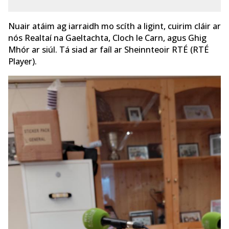
Nuair atáim ag iarraidh mo scíth a ligint, cuirim cláir ar
nós Realtaí na Gaeltachta, Cloch le Carn, agus Ghig
Mhór ar siúl. Tá siad ar faíl ar Sheinnteoir RTÉ (RTÉ
Player).