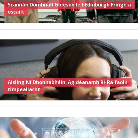
Scannán Domhnall Gleeson le hEdinburgh Fringe a
oscailt
Aisling Ní Dhonnabháin: Ag déanamh Ri-Rá faoin
timpeallacht