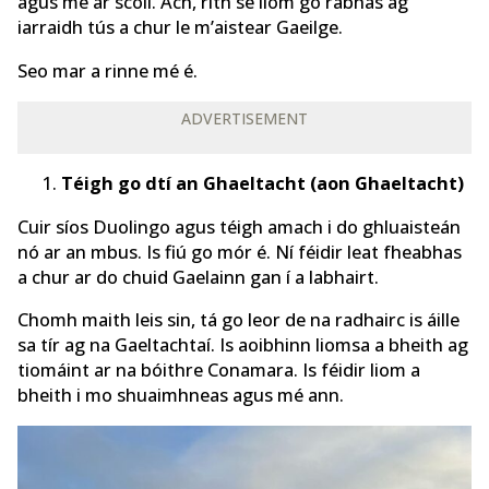
agus mé ar scoil. Ach, rith sé liom go rabhas ag
iarraidh tús a chur le m’aistear Gaeilge.
Seo mar a rinne mé é.
ADVERTISEMENT
Téigh go dtí an Ghaeltacht (aon Ghaeltacht)
Cuir síos Duolingo agus téigh amach i do ghluaisteán
nó ar an mbus. Is fiú go mór é. Ní féidir leat fheabhas
a chur ar do chuid Gaelainn gan í a labhairt.
Chomh maith leis sin, tá go leor de na radhairc is áille
sa tír ag na Gaeltachtaí. Is aoibhinn liomsa a bheith ag
tiomáint ar na bóithre Conamara. Is féidir liom a
bheith i mo shuaimhneas agus mé ann.