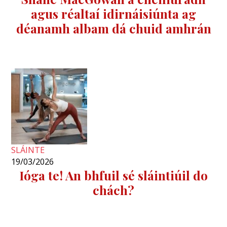
agus réaltaí idirnáisiúnta ag
déanamh albam dá chuid amhrán
SLÁINTE
19/03/2026
Ióga te! An bhfuil sé sláintiúil do
chách?