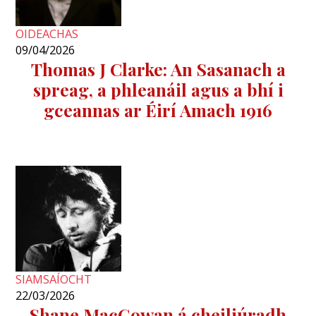
OIDEACHAS
09/04/2026
Thomas J Clarke: An Sasanach a
spreag, a phleanáil agus a bhí i
gceannas ar Éirí Amach 1916
SIAMSAÍOCHT
22/03/2026
Shane MacGowan á cheiliúradh