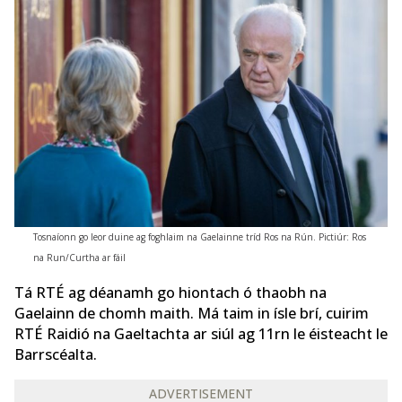
Tosnaíonn go leor duine ag foghlaim na Gaelainne tríd Ros na Rún. Pictiúr: Ros
na Run/Curtha ar fáil
Tá RTÉ ag déanamh go hiontach ó thaobh na
Gaelainn de chomh maith. Má taim in ísle brí, cuirim
RTÉ Raidió na Gaeltachta ar siúl ag 11rn le éisteacht le
Barrscéalta.
ADVERTISEMENT