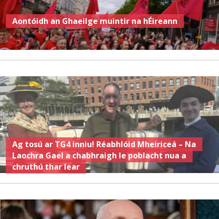
Aontóidh an Ghaeilge muintir na hÉireann
Ag tosú ar TG4 inniu! Réabhlóid Mheiriceá – Na
Laochra Gael a chabhraigh le poblacht nua a
chruthú thar lear