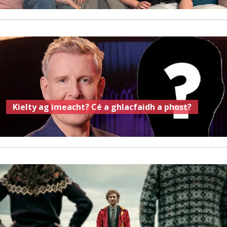
Kielty ag imeacht? Cé a ghlacfaidh a phost?