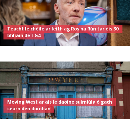
Teacht le chéile ar leith ag Ros na Rún tar éis 30
bhliain de TG4
Moving West ar ais le daoine suimiúla ó gach
cearn den domhan