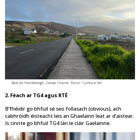
Baile An Fheirtéaraigh, Contae Chiarraí. Pictiúr: Curtha ar fáil
2. Féach ar TG4 agus RTÉ
B’fhéidir go bhfuil sé seo follasach (obvious), ach
cabhróidh éisteacht leis an Ghaelainn leat ar d’aistear.
Is cinnte go bhfuil TG4 lán le cláir Gaelainne.