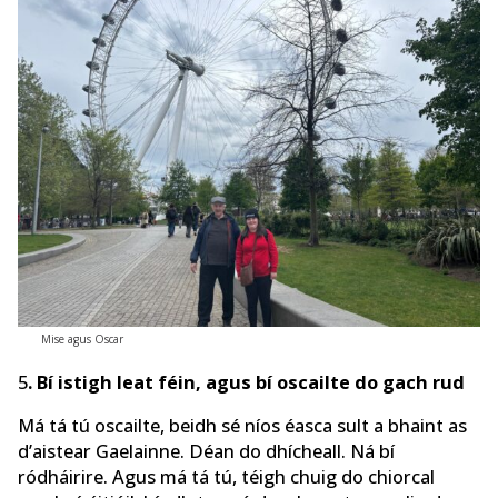
Mise agus Oscar
5
. Bí istigh leat féin, agus bí oscailte do gach rud
Má tá tú oscailte, beidh sé níos éasca sult a bhaint as
d’aistear Gaelainne. Déan do dhícheall. Ná bí
ródháirire. Agus má tá tú, téigh chuig do chiorcal