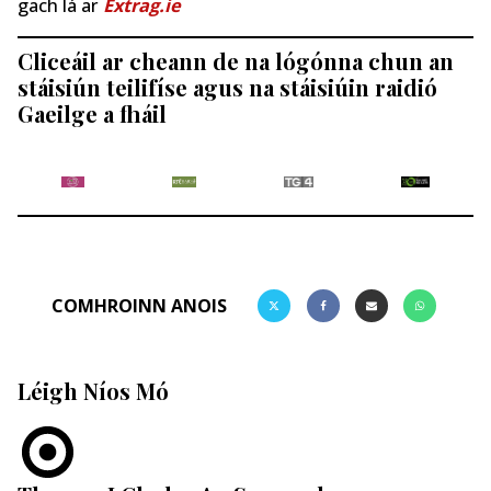
gach lá ar
Extrag.ie
Cliceáil ar cheann de na lógónna chun an
stáisiún teilifíse agus na stáisiúin raidió
Gaeilge a fháil
COMHROINN ANOIS
Léigh Níos Mó