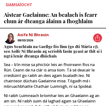
SIAMSAÍOCHT
Aistear Gaelainne: An bealach is fearr
chun ár dteanga álainn a fhoghlaim
Aoife Ní Bhraoin
08/03/2026
Agus Seachtain na Gaeilge fós linn (go dtí Márta 17),
seo Aoife Ní Bhraoin ag scríobh faoin gcaoi ar thit sí i
ngrá lenár dteanga dhúchais
Sea – b’in mise sa phictiúr leis an fhoireann Ros na
Rún. Ceann de na clár is ansa liom. Tá sé deacair le
creidiúint go raibh an deis agam bualadh leo. Ní
chainteoir dúchais Gaelainne mise. Tógadh mé i
mbruachbhailte Chathair Luimnigh, ní sa Spidéal.
Ní raibh Luimneach bríomhar leis an Ghaelainn ag an
am sin. Ní raibh suim dá laghad agam sa Ghaelainn