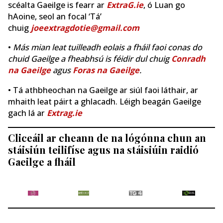
scéalta Gaeilge is fearr ar
ExtraG.ie
, ó Luan go
hAoine, seol an focal ‘Tá’
chuig
joeextragdotie@gmail.com
•
Más mian leat tuilleadh eolais a fháil faoi conas do
chuid Gaeilge a fheabhsú is féidir dul chuig
Conradh
na Gaeilge
agus
Foras na Gaeilge
.
• Tá athbheochan na Gaeilge ar siúl faoi láthair, ar
mhaith leat páirt a ghlacadh. Léigh beagán Gaeilge
gach lá ar
Extrag.ie
Cliceáil ar cheann de na lógónna chun an
stáisiún teilifíse agus na stáisiúin raidió
Gaeilge a fháil