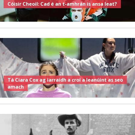
Cóisir Cheoil: Cad é an t-amhrán is ansa leat?
Tá Ciara Cox ag iarraidh a croí a leanúint as seo
amach