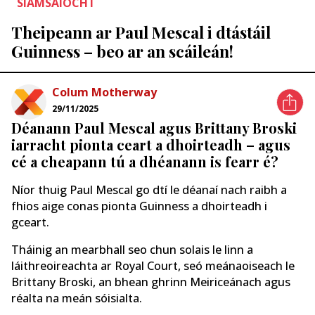
SIAMSAÍOCHT
Theipeann ar Paul Mescal i dtástáil
Guinness – beo ar an scáileán!
Colum Motherway
29/11/2025
Déanann Paul Mescal agus Brittany Broski
iarracht pionta ceart a dhoirteadh – agus
cé a cheapann tú a dhéanann is fearr é?
Níor thuig Paul Mescal go dtí le déanaí nach raibh a
fhios aige conas pionta Guinness a dhoirteadh i
gceart.
Tháinig an mearbhall seo chun solais le linn a
láithreoireachta ar Royal Court, seó meánaoiseach le
Brittany Broski, an bhean ghrinn Meiriceánach agus
réalta na meán sóisialta.