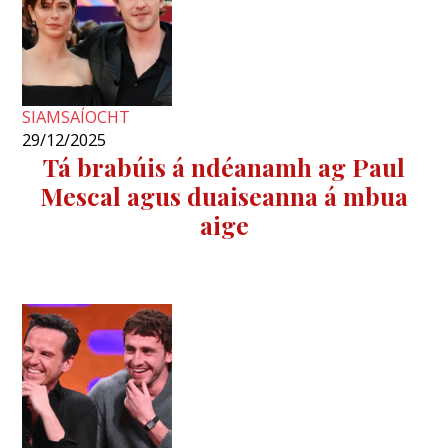
SIAMSAÍOCHT
29/12/2025
Tá brabúis á ndéanamh ag Paul
Mescal agus duaiseanna á mbua
aige