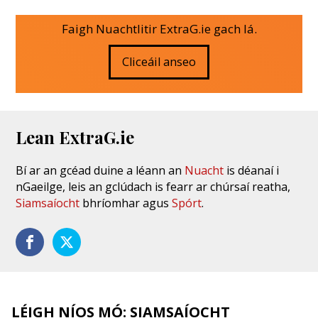
Faigh Nuachtlitir ExtraG.ie gach lá.
Cliceáil anseo
Lean ExtraG.ie
Bí ar an gcéad duine a léann an
Nuacht
is déanaí i
nGaeilge, leis an gclúdach is fearr ar chúrsaí reatha,
Siamsaíocht
bhríomhar agus
Spórt
.
LÉIGH NÍOS MÓ: SIAMSAÍOCHT