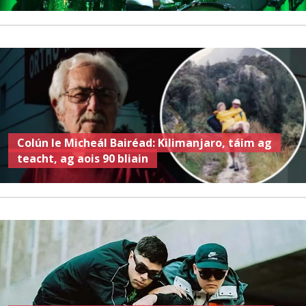
Colún le Micheál Bairéad: Kilimanjaro, táim ag
teacht, ag aois 90 bliain