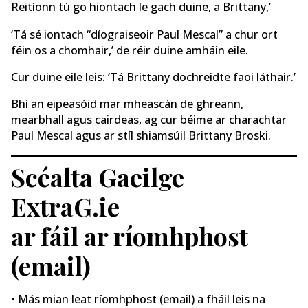
Reitíonn tú go hiontach le gach duine, a Brittany,’
‘Tá sé iontach “díograiseoir Paul Mescal” a chur ort
féin os a chomhair,’ de réir duine amháin eile.
Cur duine eile leis: ‘Tá Brittany dochreidte faoi láthair.’
Bhí an eipeasóid mar mheascán de ghreann,
mearbhall agus cairdeas, ag cur béime ar charachtar
Paul Mescal agus ar stíl shiamsúil Brittany Broski.
Scéalta Gaeilge
ExtraG.ie
ar fáil ar ríomhphost
(email)
• Más mian leat ríomhphost (email) a fháil leis na