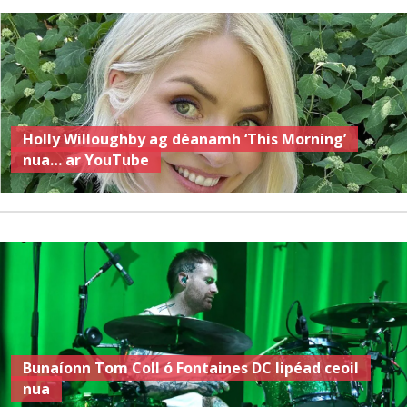
Holly Willoughby ag déanamh ‘This Morning’
nua… ar YouTube
Bunaíonn Tom Coll ó Fontaines DC lipéad ceoil
nua