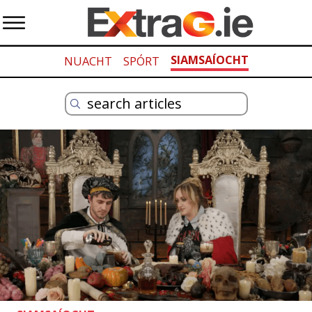
SIAMSAÍOCHT
NUACHT
SPÓRT