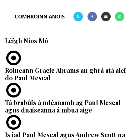
COMHROINN ANOIS
Léigh Níos Mó
Roineann Gracie Abrams an ghrá atá aici
do Paul Mescal
Tá brabúis á ndéanamh ag Paul Mescal
agus duaiseanna á mbua aige
Is iad Paul Mescal agus Andrew Scott na