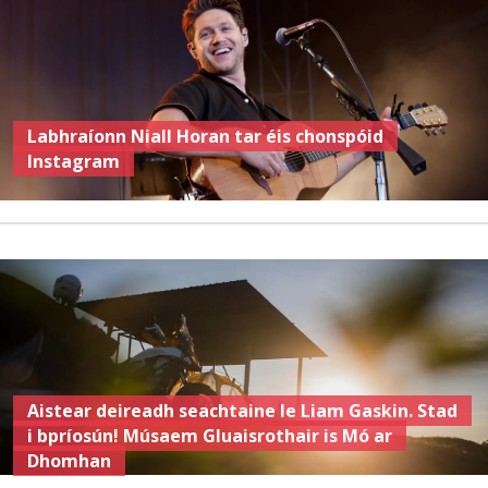
Labhraíonn Niall Horan tar éis chonspóid
Instagram
Aistear deireadh seachtaine le Liam Gaskin. Stad
i bpríosún! Músaem Gluaisrothair is Mó ar
Dhomhan