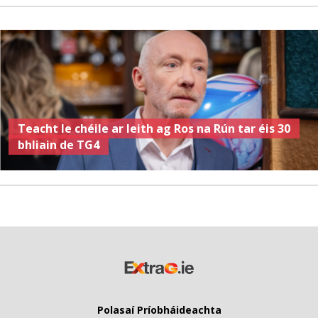
Teacht le chéile ar leith ag Ros na Rún tar éis 30
bhliain de TG4
Polasaí Príobháideachta