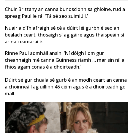
Chuir Brittany an canna bunoscionn sa ghloine, rud a
spreag Paul le rá: ‘Tá sé seo suimiúil.’
Nuair a d’fhiafraigh sé cé a dúirt léi gurbh é seo an
bealach ceart, thosaigh sí ag gáire agus thaispeáin sí
ar na ceamaraí é.
Rinne Paul admháil ansin: ‘Ní dóigh liom gur
cheannaigh mé canna Guinness riamh … mar sin níl a
fhios agam conas é a dhoirteadh.’
Dúirt sé gur chuala sé gurb é an modh ceart an canna
a choinneáil ag uillinn 45 céim agus é a dhoirteadh go
mall.