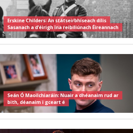
Erskine Childers: An státseirbhíseach dílis
Sasanach a d’éirigh ina reibiliúnach Éireannach
Seán Ó Maoilchiaráin: Nuair a dhéanaim rud ar
bith, déanaim i gceart é