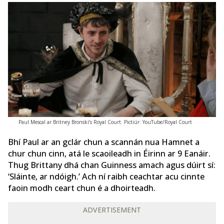
Paul Mescal ar Britney Bronski’s Royal Court. Pictiúr: YouTube/Royal Court
Bhí Paul ar an gclár chun a scannán nua Hamnet a
chur chun cinn, atá le scaoileadh in Éirinn ar 9 Eanáir.
Thug Brittany dhá chan Guinness amach agus dúirt sí:
‘Sláinte, ar ndóigh.’ Ach ní raibh ceachtar acu cinnte
faoin modh ceart chun é a dhoirteadh.
ADVERTISEMENT