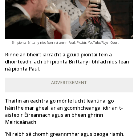
Bhí pionta Brittany níos fearr ná ceann Paul. Pictiúr: YouTube/Royal Court
Rinne an bheirt iarracht a gcuid piontaí féin a
dhoirteadh, ach bhí pionta Brittany i bhfad níos fearr
ná pionta Paul.
ADVERTISEMENT
Thaitin an eachtra go mór le lucht leanúna, go
háirithe mar gheall ar an gcomhcheangal idir an t-
aisteoir Éireannach agus an bhean ghrinn
Meiriceánach.
‘Ní raibh sé chomh greannmhar agus beoga riamh.