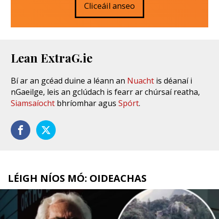
Cliceáil anseo
Lean ExtraG.ie
Bí ar an gcéad duine a léann an
Nuacht
is déanaí i
nGaeilge, leis an gclúdach is fearr ar chúrsaí reatha,
Siamsaíocht
bhríomhar agus
Spórt
.
LÉIGH NÍOS MÓ: OIDEACHAS