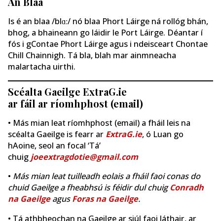
An Blaa
Is é an blaa /blɑː/ nó blaa Phort Láirge ná rollóg bhán,
bhog, a bhaineann go láidir le Port Láirge. Déantar í
fós i gContae Phort Láirge agus i ndeisceart Chontae
Chill Chainnigh. Tá bla, blah mar ainmneacha
malartacha uirthi.
Scéalta Gaeilge ExtraG.ie
ar fáil ar ríomhphost (email)
• Más mian leat ríomhphost (email) a fháil leis na
scéalta Gaeilge is fearr ar
ExtraG.ie
, ó Luan go
hAoine, seol an focal ‘Tá’
chuig
joeextragdotie@gmail.com
•
Más mian leat tuilleadh eolais a fháil faoi conas do
chuid Gaeilge a fheabhsú is féidir dul chuig
Conradh
na Gaeilge
agus
Foras na Gaeilge
.
• Tá athbheochan na Gaeilge ar siúl faoi láthair, ar