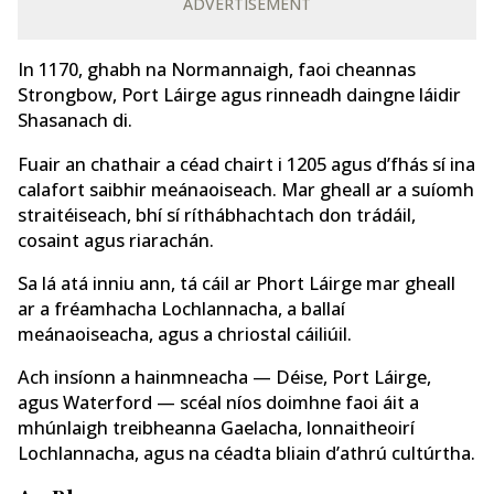
ADVERTISEMENT
In 1170, ghabh na Normannaigh, faoi cheannas
Strongbow, Port Láirge agus rinneadh daingne láidir
Shasanach di.
Fuair an chathair a céad chairt i 1205 agus d’fhás sí ina
calafort saibhir meánaoiseach. Mar gheall ar a suíomh
straitéiseach, bhí sí ríthábhachtach don trádáil,
cosaint agus riarachán.
Sa lá atá inniu ann, tá cáil ar Phort Láirge mar gheall
ar a fréamhacha Lochlannacha, a ballaí
meánaoiseacha, agus a chriostal cáiliúil.
Ach insíonn a hainmneacha — Déise, Port Láirge,
agus Waterford — scéal níos doimhne faoi áit a
mhúnlaigh treibheanna Gaelacha, lonnaitheoirí
Lochlannacha, agus na céadta bliain d’athrú cultúrtha.