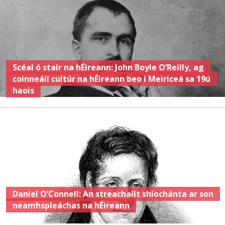
Scéal ó stair na hÉireann: John Boyle O’Reilly, ag
coinneáil cultúr na hÉireann beo i Meiriceá sa 19ú
haois
Daniel O’Connell: An streachailt shíochánta ar son
neamhspleáchas na hÉireann