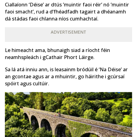
Ciallaíonn ‘Déise’ ar dtús ’muintir faoi réir’ nó ’muintir
faoi smacht’, rud a d’fhéadfadh tagairt a dhéanamh
dá stádas faoi chlanna níos cumhachtaí.
ADVERTISEMENT
Le himeacht ama, bhunaigh siad a ríocht féin
neamhspleách i gCathair Phort Láirge.
Sa lá atá inniu ann, is leasainm bródúil é ‘Na Déise’ ar
an gcontae agus ar a mhuintir, go háirithe i gcúrsaí
spóirt agus cultúir.