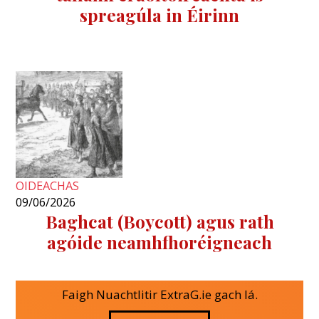
spreagúla in Éirinn
OIDEACHAS
09/06/2026
Baghcat (Boycott) agus rath
agóide neamhfhoréigneach
Faigh Nuachtlitir ExtraG.ie gach lá.