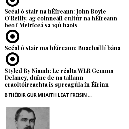
Scéal ó stair na hÉireann: John Boyle
O’Reilly, ag coinneáil cultúr na hÉireann
beo i Meiriceá sa 19ú haois
Scéal ó stair ma hÉireann: Buachaillí bána
Styled By Niamh: Le réalta WLR Gemma
Delaney, duine de na tallann
craoltóireachta is spreagúla in Éirinn
B'FHÉIDIR GUR MHAITH LEAT FREISIN ...