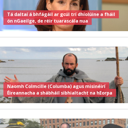
Tá daltaí á bhfágáil ar gcúl trí dhíolúine a fháil
ón nGaeilge, de réir tuarascála nua
Naomh Colmcille (Columba) agus misinéirí
Éireannacha a shábháil sibhialtacht na hEorpa