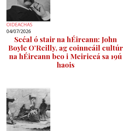
OIDEACHAS
04/07/2026
Scéal ó stair na hÉireann: John
Boyle O’Reilly, ag coinneáil cultúr
na hÉireann beo i Meiriceá sa 19ú
haois