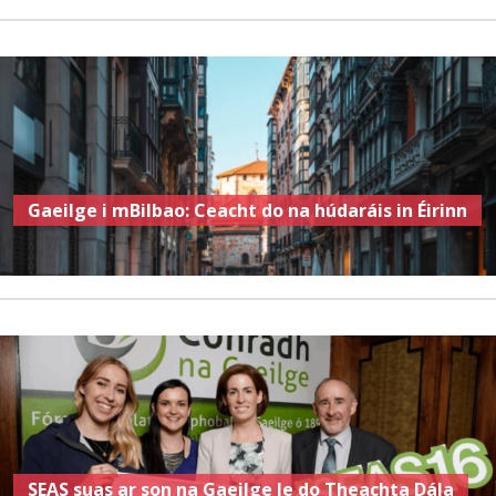
Gaeilge i mBilbao: Ceacht do na húdaráis in Éirinn
SEAS suas ar son na Gaeilge le do Theachta Dála