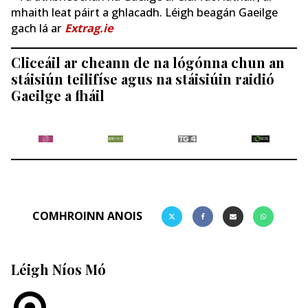
mhaith leat páirt a ghlacadh. Léigh beagán Gaeilge
gach lá ar
Extrag.ie
Cliceáil ar cheann de na lógónna chun an
stáisiún teilifíse agus na stáisiúin raidió
Gaeilge a fháil
COMHROINN ANOIS
Léigh Níos Mó