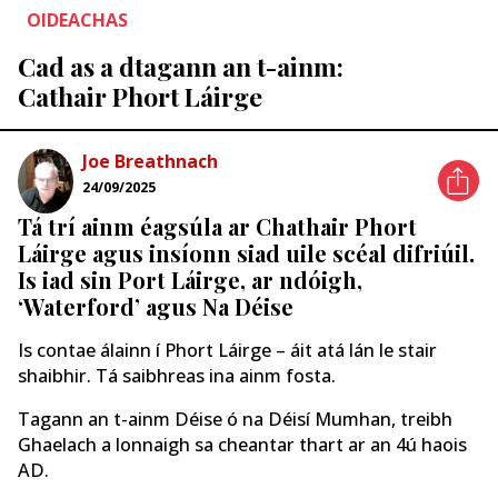
OIDEACHAS
Cad as a dtagann an t-ainm:
Cathair Phort Láirge
Joe Breathnach
24/09/2025
Tá trí ainm éagsúla ar Chathair Phort
Láirge agus insíonn siad uile scéal difriúil.
Is iad sin Port Láirge, ar ndóigh,
‘Waterford’ agus Na Déise
Is contae álainn í Phort Láirge – áit atá lán le stair
shaibhir. Tá saibhreas ina ainm fosta.
Tagann an t-ainm Déise ó na Déisí Mumhan, treibh
Ghaelach a lonnaigh sa cheantar thart ar an 4ú haois
AD.