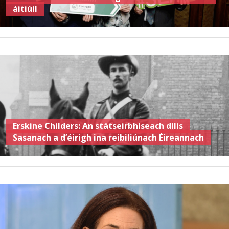
áitiúil
Erskine Childers: An státseirbhíseach dílis
Sasanach a d’éirigh ina reibiliúnach Éireannach