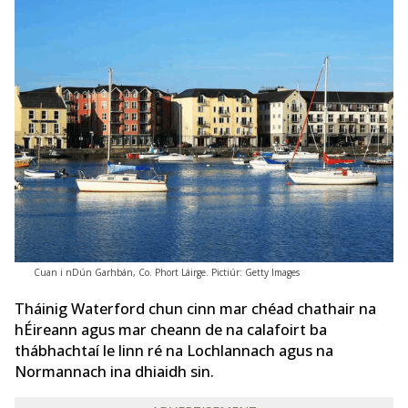
Cuan i nDún Garhbán, Co. Phort Láirge. Pictiúr: Getty Images
Tháinig Waterford chun cinn mar chéad chathair na
hÉireann agus mar cheann de na calafoirt ba
thábhachtaí le linn ré na Lochlannach agus na
Normannach ina dhiaidh sin.