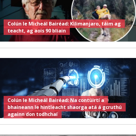
Colún le Micheál Bairéad: Kilimanjaro, táim ag
teacht, ag aois 90 bliain
Colún le Micheál Bairéad: Na contúirtí a
bhaineann le hintleacht shaorga atá á gcruthú
againn don todhchaí