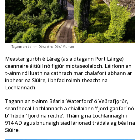
Tagann an t-ainm Déise ó na Déisí Muman
Meastar gurbh é Lárag (as a dtagann Port Láirge)
ceannaire áitiúil nó figiúr miotaseolaíoch. Léiríonn an
t-ainm ról luath na cathrach mar chalafort abhann ar
inbhear na Siúire, i bhfad roimh theacht na
Lochlannach.
Tagann an t-ainm Béarla ‘Waterford’ ó Veðrafjǫrðr,
seanfhocal Lochlannach a chiallaíonn ’fjord gaofar’ nó
b’fhéidir ’fjord na reithe’. Tháinig na Lochlannaigh i
914 AD agus bhunaigh siad lárionad trádála ag béal na
Siúire.