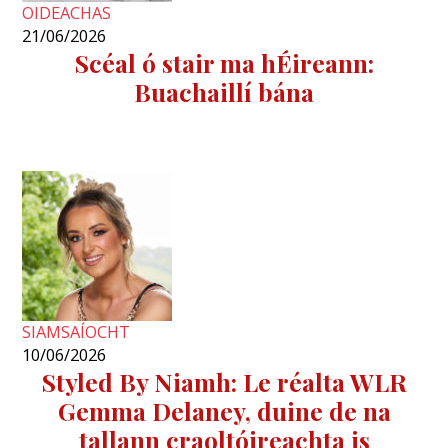
OIDEACHAS
21/06/2026
Scéal ó stair ma hÉireann:
Buachaillí bána
SIAMSAÍOCHT
10/06/2026
Styled By Niamh: Le réalta WLR
Gemma Delaney, duine de na
tallann craoltóireachta is