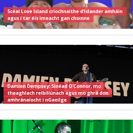
Scéal Love Island críochnaithe d’Islander amháin
agus í tar éis imeacht gan choinne
Damien Dempsey: Sinéad O’Connor, mo
theaghlach reibiliúnach agus mo ghrá don
amhránaíocht i nGaeilge