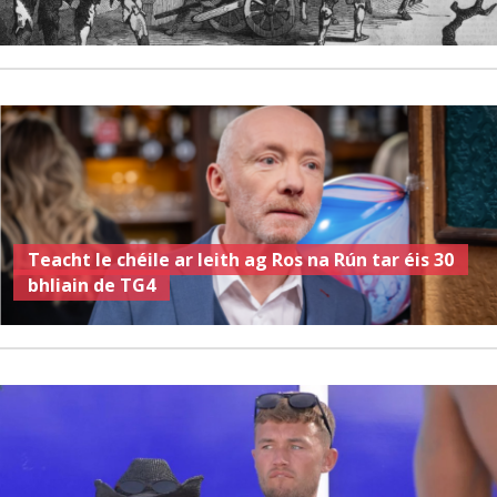
Teacht le chéile ar leith ag Ros na Rún tar éis 30
bhliain de TG4