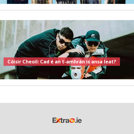
Cóisir Cheoil: Cad é an t-amhrán is ansa leat?