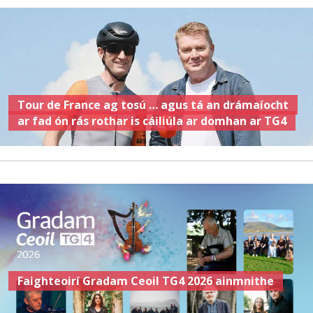
Tour de France ag tosú … agus tá an drámaíocht
ar fad ón rás rothar is cáiliúla ar domhan ar TG4
Faighteoirí Gradam Ceoil TG4 2026 ainmnithe