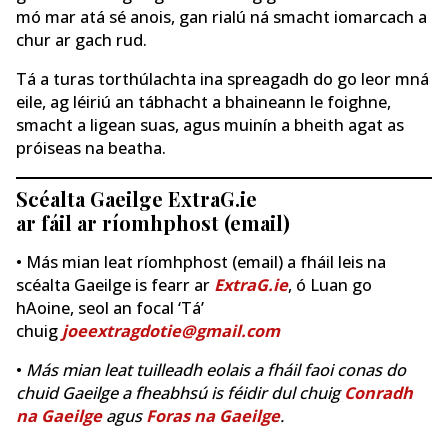
mó mar atá sé anois, gan rialú ná smacht iomarcach a
chur ar gach rud.
Tá a turas torthúlachta ina spreagadh do go leor mná
eile, ag léiriú an tábhacht a bhaineann le foighne,
smacht a ligean suas, agus muinín a bheith agat as
próiseas na beatha.
Scéalta Gaeilge ExtraG.ie
ar fáil ar ríomhphost (email)
• Más mian leat ríomhphost (email) a fháil leis na
scéalta Gaeilge is fearr ar
ExtraG.ie
, ó Luan go
hAoine, seol an focal ‘Tá’
chuig
joeextragdotie@gmail.com
•
Más mian leat tuilleadh eolais a fháil faoi conas do
chuid Gaeilge a fheabhsú is féidir dul chuig
Conradh
na Gaeilge
agus
Foras na Gaeilge
.