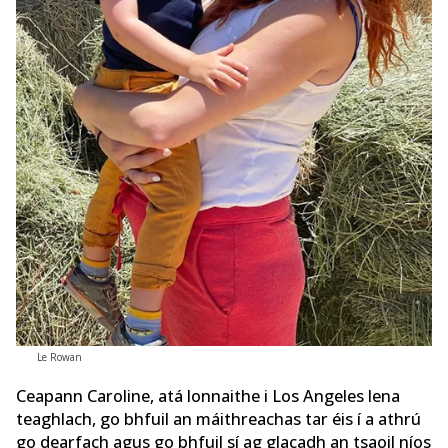
Le Rowan
Ceapann Caroline, atá lonnaithe i Los Angeles lena
teaghlach, go bhfuil an máithreachas tar éis í a athrú
go dearfach agus go bhfuil sí ag glacadh an tsaoil níos