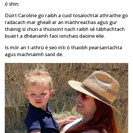
ó shin.
Dúirt Caroline go raibh a cuid tosaíochtaí athraithe go
radacach mar gheall ar an máithreachas agus gur
tháinig sí chun a thuiscint nach raibh sé tábhachtach
buairt a dhéanamh faoi ionchais daoine eile.
Is mór an t-athrú é seo inti ó thaobh pearsantachta
agus machnaimh saoil de.