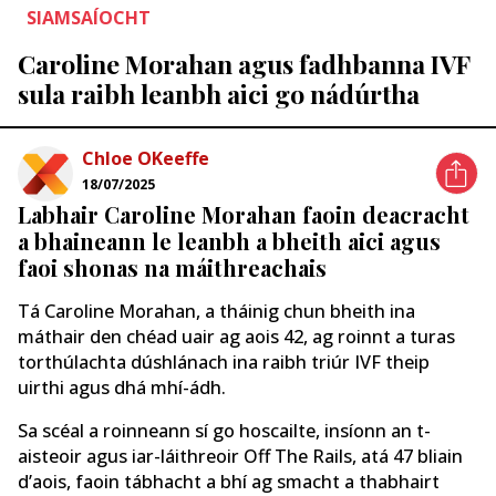
SIAMSAÍOCHT
Caroline Morahan agus fadhbanna IVF
sula raibh leanbh aici go nádúrtha
Chloe OKeeffe
18/07/2025
Labhair Caroline Morahan faoin deacracht
a bhaineann le leanbh a bheith aici agus
faoi shonas na máithreachais
Tá Caroline Morahan, a tháinig chun bheith ina
máthair den chéad uair ag aois 42, ag roinnt a turas
torthúlachta dúshlánach ina raibh triúr IVF theip
uirthi agus dhá mhí-ádh.
Sa scéal a roinneann sí go hoscailte, insíonn an t-
aisteoir agus iar-láithreoir Off The Rails, atá 47 bliain
d’aois, faoin tábhacht a bhí ag smacht a thabhairt