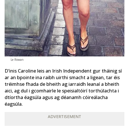
Le Rowan
D’inis Caroline leis an Irish Independent gur tháinig sí
ar an bpointe ina raibh uirthi smacht a ligean, tar éis
tréimhse fhada de bheith ag iarraidh leanaí a bheith
aici, ag dul i gcomhairle le speisialtóirí torthúlachta i
dtíortha éagsúla agus ag déanamh cóireálacha
éagsúla.
ADVERTISEMENT