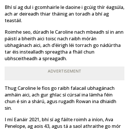
Bhí sí ag dul i gcomhairle le daoine i gcúig thír éagsúla,
ach ar deireadh thiar tháinig an toradh a bhí ag
teastáil.
Roimhe seo, dúradh le Caroline nach mbeadh sí in ann
páistí a bheith aici toisc nach raibh mórán
ubhagánach aici, ach d’éirigh léi torrach go nádúrtha
tar éis instealladh spreagtha a fháil chun
ubhsceitheadh a spreagadh.
ADVERTISEMENT
Thug Caroline le fios go raibh falacail ubhagánach
amháin aici, ach gur ghlac sí cúrsaí ina lámha féin
chun é sin a shárú, agus rugadh Rowan ina dhiaidh
sin.
I mí Eanáir 2021, bhí sí ag fáilte roimh a iníon, Ava
Penelope, ag aois 43, agus tá a saol athraithe go mór