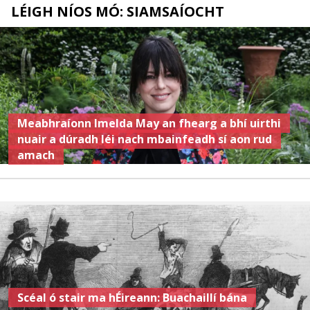
LÉIGH NÍOS MÓ: SIAMSAÍOCHT
Meabhraíonn Imelda May an fhearg a bhí uirthi
nuair a dúradh léi nach mbainfeadh sí aon rud
amach
Scéal ó stair ma hÉireann: Buachaillí bána