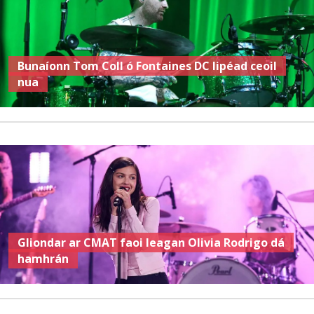
Bunaíonn Tom Coll ó Fontaines DC lipéad ceoil
nua
Gliondar ar CMAT faoi leagan Olivia Rodrigo dá
hamhrán