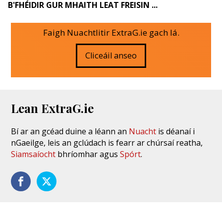
B'FHÉIDIR GUR MHAITH LEAT FREISIN ...
Faigh Nuachtlitir ExtraG.ie gach lá.
Cliceáil anseo
Lean ExtraG.ie
Bí ar an gcéad duine a léann an
Nuacht
is déanaí i
nGaeilge, leis an gclúdach is fearr ar chúrsaí reatha,
Siamsaíocht
bhríomhar agus
Spórt
.