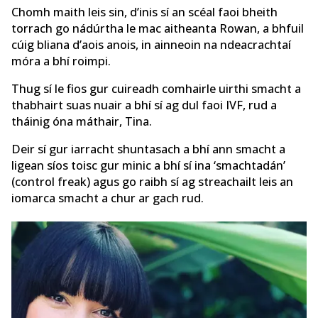
Chomh maith leis sin, d’inis sí an scéal faoi bheith
torrach go nádúrtha le mac aitheanta Rowan, a bhfuil
cúig bliana d’aois anois, in ainneoin na ndeacrachtaí
móra a bhí roimpi.
Thug sí le fios gur cuireadh comhairle uirthi smacht a
thabhairt suas nuair a bhí sí ag dul faoi IVF, rud a
tháinig óna máthair, Tina.
Deir sí gur iarracht shuntasach a bhí ann smacht a
ligean síos toisc gur minic a bhí sí ina ‘smachtadán’
(control freak) agus go raibh sí ag streachailt leis an
iomarca smacht a chur ar gach rud.