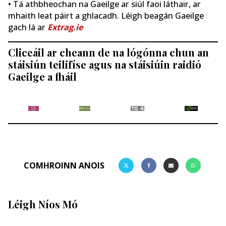
• Tá athbheochan na Gaeilge ar siúl faoi láthair, ar
mhaith leat páirt a ghlacadh. Léigh beagán Gaeilge
gach lá ar
Extrag.ie
Cliceáil ar cheann de na lógónna chun an
stáisiún teilifíse agus na stáisiúin raidió
Gaeilge a fháil
COMHROINN ANOIS
Léigh Níos Mó