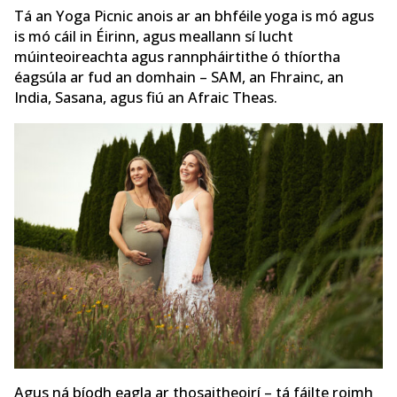
Tá an Yoga Picnic anois ar an bhféile yoga is mó agus
is mó cáil in Éirinn, agus meallann sí lucht
múinteoireachta agus rannpháirtithe ó thíortha
éagsúla ar fud an domhain – SAM, an Fhrainc, an
India, Sasana, agus fiú an Afraic Theas.
Agus ná bíodh eagla ar thosaitheoirí – tá fáilte roimh