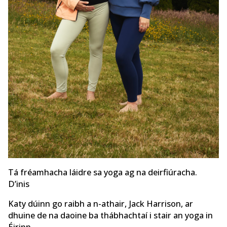
Tá fréamhacha láidre sa yoga ag na deirfiúracha.
D’inis
Katy dúinn go raibh a n-athair, Jack Harrison, ar
dhuine de na daoine ba thábhachtaí i stair an yoga in