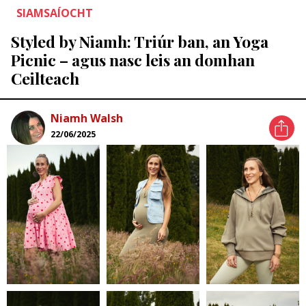
SIAMSAÍOCHT
Styled by Niamh: Triúr ban, an Yoga
Picnic – agus nasc leis an domhan
Ceilteach
Niamh Walsh
22/06/2025