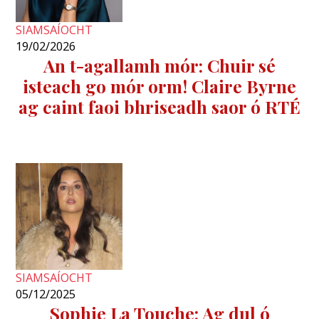
SIAMSAÍOCHT
19/02/2026
An t-agallamh mór: Chuir sé
isteach go mór orm! Claire Byrne
ag caint faoi bhriseadh saor ó RTÉ
SIAMSAÍOCHT
05/12/2025
Sophie La Touche: Ag dul ó