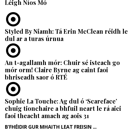
Léigh Níos Mó
Styled By Niamh: Tá Erin McClean réidh le
dul ar a turas úrnua
An t-agallamh mór: Chuir sé isteach go
mór orm! Claire Byrne ag caint faoi
bhriseadh saor ó RTÉ
Sophie La Touche: Ag dul ó ‘Scareface’
chuig tionchaire a bhfuil neart le rá aici
faoi theacht amach ag aois 31
B'FHÉIDIR GUR MHAITH LEAT FREISIN ...