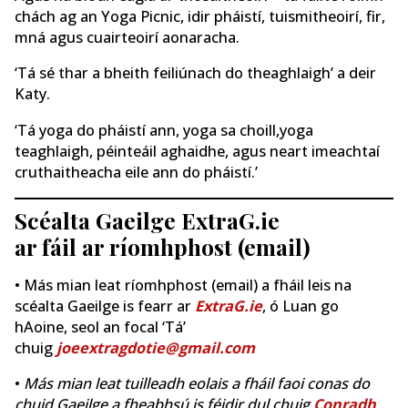
chách ag an Yoga Picnic, idir pháistí, tuismitheoirí, fir,
mná agus cuairteoirí aonaracha.
‘Tá sé thar a bheith feiliúnach do theaghlaigh’ a deir
Katy.
‘Tá yoga do pháistí ann, yoga sa choill,yoga
teaghlaigh, péinteáil aghaidhe, agus neart imeachtaí
cruthaitheacha eile ann do pháistí.’
Scéalta Gaeilge ExtraG.ie
ar fáil ar ríomhphost (email)
• Más mian leat ríomhphost (email) a fháil leis na
scéalta Gaeilge is fearr ar
ExtraG.ie
, ó Luan go
hAoine, seol an focal ‘Tá’
chuig
joeextragdotie@gmail.com
•
Más mian leat tuilleadh eolais a fháil faoi conas do
chuid Gaeilge a fheabhsú is féidir dul chuig
Conradh