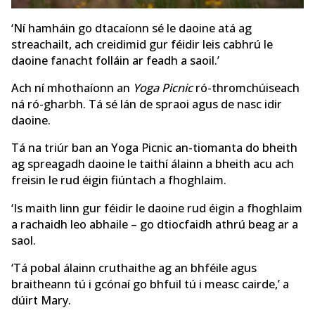
‘Ní hamháin go dtacaíonn sé le daoine atá ag
streachailt, ach creidimid gur féidir leis cabhrú le
daoine fanacht folláin ar feadh a saoil.’
Ach ní mhothaíonn an
Yoga Picnic
ró-thromchúiseach
ná ró-gharbh. Tá sé lán de spraoi agus de nasc idir
daoine.
Tá na triúr ban an Yoga Picnic an-tiomanta do bheith
ag spreagadh daoine le taithí álainn a bheith acu ach
freisin le rud éigin fiúntach a fhoghlaim.
‘Is maith linn gur féidir le daoine rud éigin a fhoghlaim
a rachaidh leo abhaile – go dtiocfaidh athrú beag ar a
saol.
‘Tá pobal álainn cruthaithe ag an bhféile agus
braitheann tú i gcónaí go bhfuil tú i measc cairde,’ a
dúirt Mary.