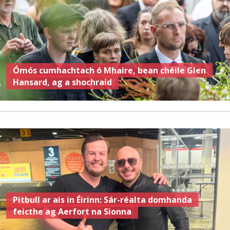
Ómós cumhachtach ó Mhaire, bean chéile Glen
Hansard, ag a shochraid
Pitbull ar ais in Éirinn: Sár-réalta domhanda
feicthe ag Aerfort na Sionna