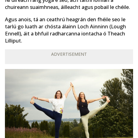
Ní díreach rang yoga é seo, ach taithí iomlán a
chuireann suaimhneas, áilleacht agus pobail le chéile.
Agus anois, tá an ceathrú heagrán den fhéile seo le
tarlú go luath ar chósta álainn Loch Ainninn (Lough
Ennell), áit a bhfuil radharcanna iontacha ó Theach
Lilliput.
ADVERTISEMENT