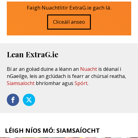
Faigh Nuachtlitir ExtraG.ie gach lá.
Cliceáil anseo
Lean ExtraG.ie
Bí ar an gcéad duine a léann an
Nuacht
is déanaí i
nGaeilge, leis an gclúdach is fearr ar chúrsaí reatha,
Siamsaíocht
bhríomhar agus
Spórt
.
LÉIGH NÍOS MÓ: SIAMSAÍOCHT