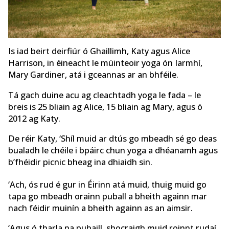
Is iad beirt deirfiúr ó Ghaillimh, Katy agus Alice
Harrison, in éineacht le múinteoir yoga ón Iarmhí,
Mary Gardiner, atá i gceannas ar an bhféile.
Tá gach duine acu ag cleachtadh yoga le fada – le
breis is 25 bliain ag Alice, 15 bliain ag Mary, agus ó
2012 ag Katy.
De réir Katy, ‘Shíl muid ar dtús go mbeadh sé go deas
bualadh le chéile i bpáirc chun yoga a dhéanamh agus
b’fhéidir picnic bheag ina dhiaidh sin.
‘Ach, ós rud é gur in Éirinn atá muid, thuig muid go
tapa go mbeadh orainn puball a bheith againn mar
nach féidir muinín a bheith againn as an aimsir.
‘Agus ó tharla na pubaill, shocraigh muid roinnt rudaí