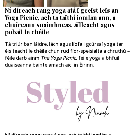
Ní díreach rang yoga atá i gceist leis an
Yoga Picnic, ach tá taithí iomlán ann, a
chuireann suaimhneas, áilleacht agus
pobail le chéile
Tá triúr ban láidre, lách agus líofa i gcúrsaí yoga tar
éis teacht le chéile chun rud fíor-speisialta a chruthú –
féile darb ainm
The Yoga Picnic
, féile yoga a bhfuil
duaiseanna bainte amach aici in Éirinn.