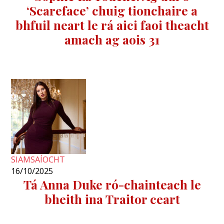
‘Scareface’ chuig tionchaire a
bhfuil neart le rá aici faoi theacht
amach ag aois 31
SIAMSAÍOCHT
16/10/2025
Tá Anna Duke ró-chainteach le
bheith ina Traitor ceart