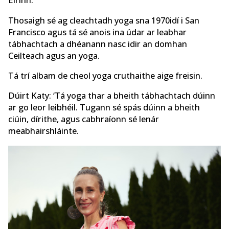
Éirinn.
Thosaigh sé ag cleachtadh yoga sna 1970idí i San
Francisco agus tá sé anois ina údar ar leabhar
tábhachtach a dhéanann nasc idir an domhan
Ceilteach agus an yoga.
Tá trí albam de cheol yoga cruthaithe aige freisin.
Dúirt Katy: ‘Tá yoga thar a bheith tábhachtach dúinn
ar go leor leibhéil. Tugann sé spás dúinn a bheith
ciúin, dírithe, agus cabhraíonn sé lenár
meabhairshláinte.