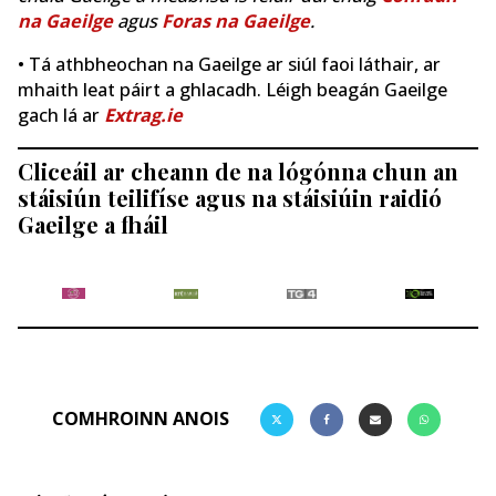
na Gaeilge
agus
Foras na Gaeilge
.
• Tá athbheochan na Gaeilge ar siúl faoi láthair, ar
mhaith leat páirt a ghlacadh. Léigh beagán Gaeilge
gach lá ar
Extrag.ie
Cliceáil ar cheann de na lógónna chun an
stáisiún teilifíse agus na stáisiúin raidió
Gaeilge a fháil
COMHROINN ANOIS