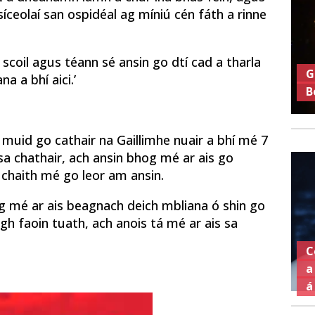
síceolaí san ospidéal ag míniú cén fáth a rinne
 scoil agus téann sé ansin go dtí cad a tharla
G
 a bhí aici.’
B
muid go cathair na Gaillimhe nuair a bhí mé 7
a chathair, ach ansin bhog mé ar ais go
 chaith mé go leor am ansin.
og mé ar ais beagnach deich mbliana ó shin go
gh faoin tuath, ach anois tá mé ar ais sa
C
a
á