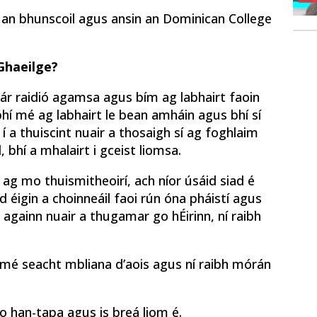
ar an bhunscoil agus ansin an Dominican College
 Ghaeilge?
lár raidió agamsa agus bím ag labhairt faoin
hí mé ag labhairt le bean amháin agus bhí sí
 í a thuiscint nuair a thosaigh sí ag foghlaim
 bhí a mhalairt i gceist liomsa.
 ag mo thuismitheoirí, ach níor úsáid siad é
d éigin a choinneáil faoi rún óna pháistí agus
e againn nuair a thugamar go hÉirinn, ní raibh
 mé seacht mbliana d’aois agus ní raibh mórán
 go han-tapa agus is breá liom é.