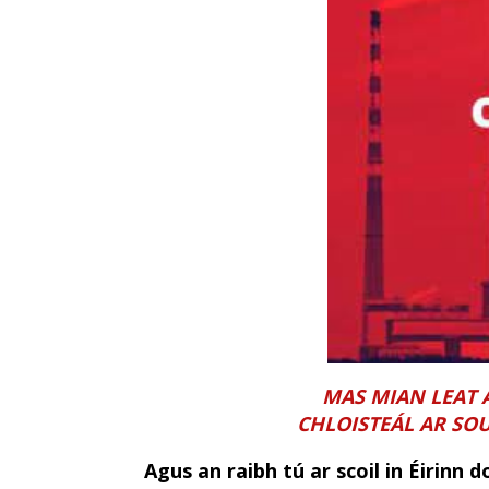
MAS MIAN LEAT
CHLOISTEÁL AR SO
Agus an raibh tú ar scoil in Éirinn 