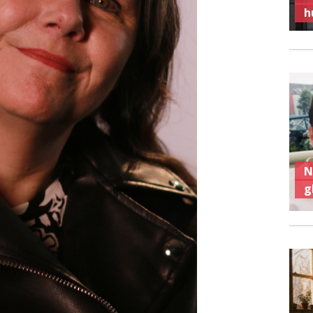
h
N
g