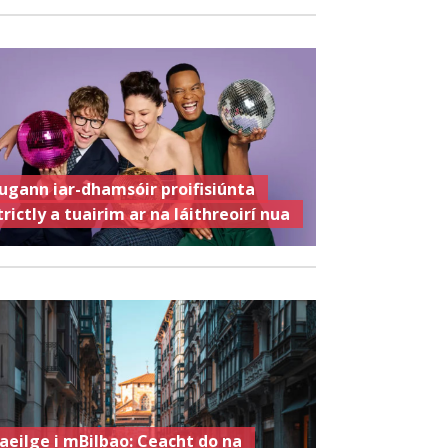
ugann iar-dhamsóir proifisiúnta
trictly a tuairim ar na láithreoirí nua
aeilge i mBilbao: Ceacht do na