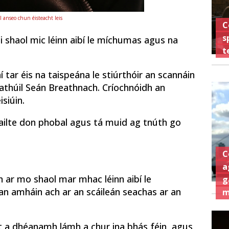
 anseo chun éisteacht leis
C
s
i shaol mic léinn aibí le míchumas agus na
t
 tar éis na taispeána le stiúrthóir an scannáin
athúil Seán Breathnach. Críochnóidh an
isiúin.
cailte don phobal agus tá muid ag tnúth go
C
a
an ar mo shaol mar mhac léinn aibí le
g
an amháin ach ar an scáileán seachas ar an
m
cht a dhéanamh lámh a chur ina bhás féin, agus