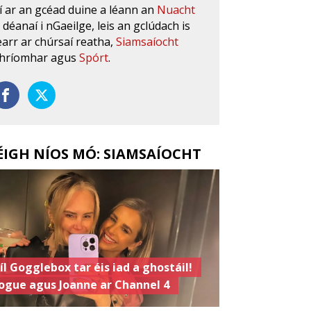
í ar an gcéad duine a léann an
Nuacht
s déanaí i nGaeilge, leis an gclúdach is
earr ar chúrsaí reatha,
Siamsaíocht
hríomhar agus
Spórt
.
ÉIGH NÍOS MÓ: SIAMSAÍOCHT
íl Gogglebox tar éis iad a ghostáil!
ogue agus Joanne ar Channel 4