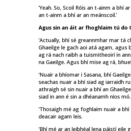
‘Yeah. So, Scoil Róis an t-ainm a bhí 
an t-ainm a bhí ar an meánscoil.’
Agus sin an áit ar fhoghlaim tú do
‘Actually, bhí sé greannmhar mar tá c
Ghaeilge le gach aoi atá agam, agus b
ag rá nach raibh a tuismitheoirí in ann
na Gaeilge. Agus bhí mise ag rá, bhuel,
‘Nuair a bhíomar i Sasana, bhí Gaeilge
seachas nuair a bhí siad ag iarraidh ru
athraigh sé sin nuair a bhí an Ghaeilg
siad in ann é sin a dhéanamh níos mó.
‘Thosaigh mé ag foghlaim nuair a bhí
deacair agam leis.
‘Bhí mé ar an leibhéal lena páistí eile