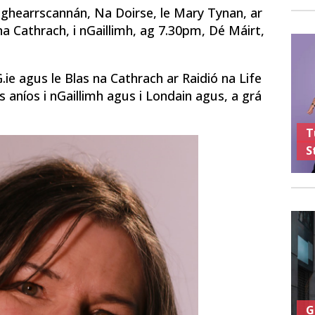
 ghearrscannán, Na Doirse, le Mary Tynan, ar
na Cathrach, i nGaillimh, ag 7.30pm, Dé Máirt,
ie agus le Blas na Cathrach ar Raidió na Life
 aníos i nGaillimh agus i Londain agus, a grá
T
S
G