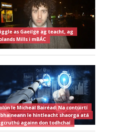
iggle as Gaeilge ag teacht, ag
olands Mills i mBÁC
olún le Micheál Bairéad: Na contúirtí
 bhaineann le hintleacht shaorga atá
 gcruthú againn don todhchaí