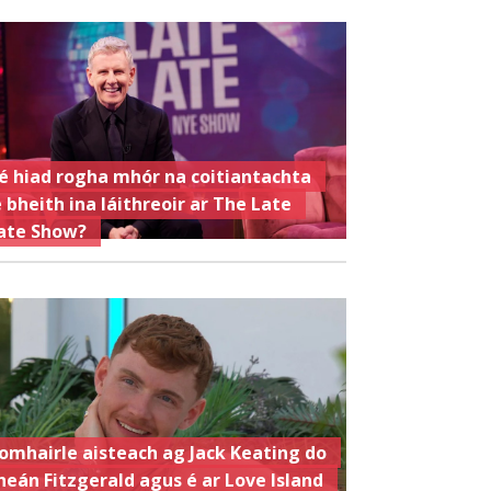
é hiad rogha mhór na coitiantachta
e bheith ina láithreoir ar The Late
ate Show?
omhairle aisteach ag Jack Keating do
heán Fitzgerald agus é ar Love Island