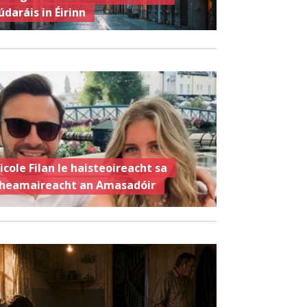
údaráis in Éirinn
icole Filan le haisteoireacht sa
heamaireacht an Amasadóir