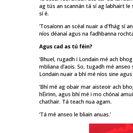
ag tús an scannán tá sí ag labhairt le 
sí é.
‘Tosaíonn an scéal nuair a d’fhág sí an
níos déanaí agus na fadhbanna rochtana
Agus cad as tú féin?
‘Bhuel, rugadh i Londain mé ach bhog 
mbliana d’aois. So, tugadh mé anseo s
Londain nuair a bhí mé níos sine agus
‘Bhí mé ag obair mar aisteoir ach bh
hÉirinn, agus bhí mé i mo chónaí amui
chathair. Tá teach nua agam.
‘Tá mé anseo le bliain anuas.’