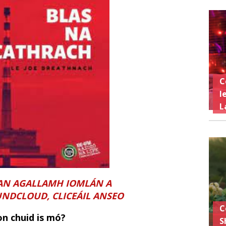
C
l
L
 AN AGALLAMH IOMLÁN A
UNDCLOUD, CLICEÁIL ANSEO
C
don chuid is mó?
S