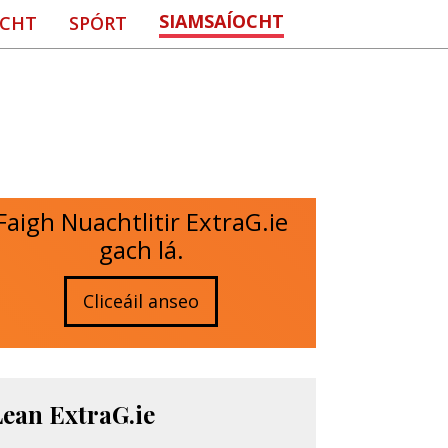
SIAMSAÍOCHT
CHT
SPÓRT
Faigh Nuachtlitir ExtraG.ie
gach lá.
Cliceáil anseo
Lean ExtraG.ie