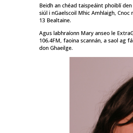
Beidh an chéad taispeáint phoiblí den
siúl i nGaelscoil Mhic Amhlaigh, Cnoc 
13 Bealtaine.
Agus labhraíonn Mary anseo le ExtraG.
106.4FM, faoina scannán, a saol ag fás
don Ghaeilge.