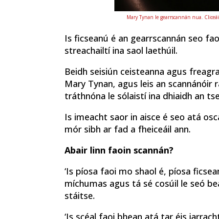
Mary Tynan le gearrscannán nua. Cliceáil
Is ficseanú é an gearrscannán seo fao
streachailtí ina saol laethúil.
Beidh seisiún ceisteanna agus freagraí
Mary Tynan, agus leis an scannánóir r
tráthnóna le sólaistí ina dhiaidh an tse
Is imeacht saor in aisce é seo atá os
mór sibh ar fad a fheiceáil ann.
Abair linn faoin scannán?
‘Is píosa faoi mo shaol é, píosa ficse
míchumas agus tá sé cosúil le seó be
stáitse.
‘Is scéal faoi bhean atá tar éis iarra