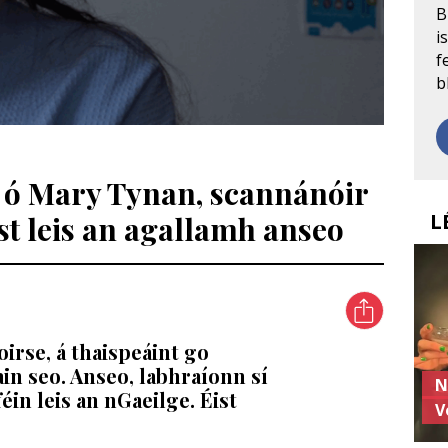
B
i
f
b
 ó Mary Tynan, scannánóir
L
ist leis an agallamh anseo
irse, á thaispeáint go
in seo. Anseo, labhraíonn sí
N
éin leis an nGaeilge. Éist
V