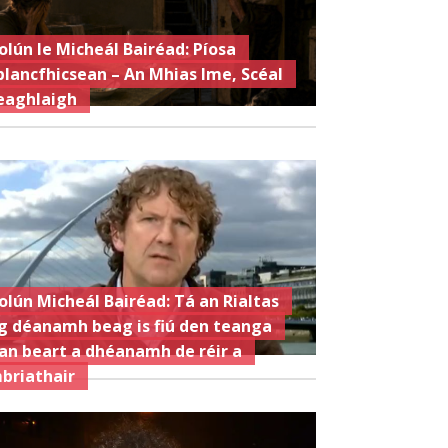
olún le Micheál Bairéad: Píosa
plancfhicsean – An Mhias Ime, Scéal
eaghlaigh
olún Micheál Bairéad: Tá an Rialtas
g déanamh beag is fiú den teanga
an beart a dhéanamh de réir a
briathair