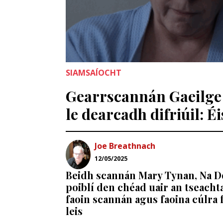
SIAMSAÍOCHT
Gearrscannán Gaeilge
le dearcadh difriúil: É
Joe Breathnach
12/05/2025
Beidh scannán Mary Tynan, Na Do
poiblí den chéad uair an tseachta
faoin scannán agus faoina cúlra f
leis