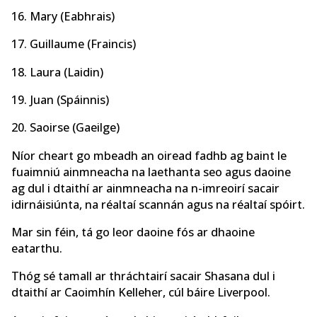
16. Mary (Eabhrais)
17. Guillaume (Fraincis)
18. Laura (Laidin)
19. Juan (Spáinnis)
20. Saoirse (Gaeilge)
Níor cheart go mbeadh an oiread fadhb ag baint le
fuaimniú ainmneacha na laethanta seo agus daoine
ag dul i dtaithí ar ainmneacha na n-imreoirí sacair
idirnáisiúnta, na réaltaí scannán agus na réaltaí spóirt.
Mar sin féin, tá go leor daoine fós ar dhaoine
eatarthu.
Thóg sé tamall ar thráchtairí sacair Shasana dul i
dtaithí ar Caoimhín Kelleher, cúl báire Liverpool.