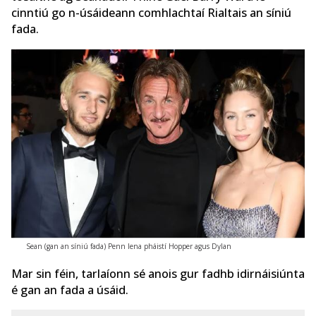
cinntiú go n-úsáideann comhlachtaí Rialtais an síniú
fada.
Sean (gan an síniú fada) Penn lena pháistí Hopper agus Dylan
Mar sin féin, tarlaíonn sé anois gur fadhb idirnáisiúnta
é gan an fada a úsáid.