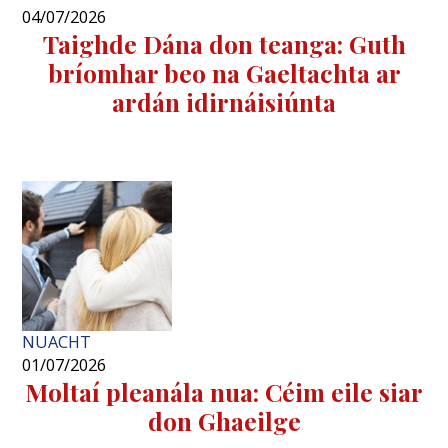
04/07/2026
Taighde Dána don teanga: Guth
bríomhar beo na Gaeltachta ar
ardán idirnáisiúnta
NUACHT
01/07/2026
Moltaí pleanála nua: Céim eile siar
don Ghaeilge