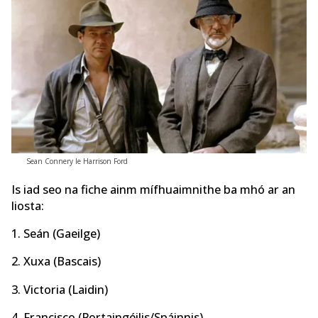
Sean Connery le Harrison Ford
Is iad seo na fiche ainm mífhuaimnithe ba mhó ar an
liosta:
1. Seán (Gaeilge)
2. Xuxa (Bascais)
3. Victoria (Laidin)
4. Francisco (Portaingéilis/Spáinnis)