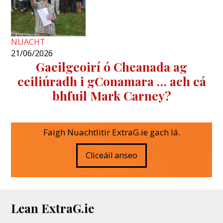
NUACHT
21/06/2026
Gaeilgeoirí ó Cheanada ag
ceiliúradh i gConamara … ach cá
bhfuil Mark Carney?
Faigh Nuachtlitir ExtraG.ie gach lá.
Cliceáil anseo
Lean ExtraG.ie