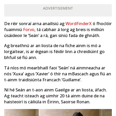
ADVERTISEMENT
De réir sonraí arna anailísiú ag
WordFinderX
ó fhoclóir
fuaimniú
Forvo
, tá cabhair á lorg ag breis is milliún
úsáideoir le ‘Seán’ a rá, gan síniú fada de ghnáth.
Ag breathnú ar an liosta de na fiche ainm is mó a
lorgaítear, is ar éigean is féidir linn a chreidiúint go
bhfuil sé fiú ann.
Tá níos mó mearbhaill faoi ‘Seán’ ná ainmneacha ar
nós ‘Xuxa’ agus ‘Xavier’ ó thír na mBascach agus fiú an
t-ainm traidisiúnta Francach ‘Guillame’.
Ní hé Seán an t-aon ainm Gaeilge ar an liosta, áfach.
Ag teacht isteach ag uimhir 20 tá ainm duine de na
haisteoirí is cáiliúla in Éirinn, Saoirse Ronan.