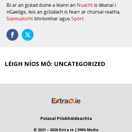
Bí ar an gcéad duine a léann an
Nuacht
is déanaí i
nGaeilge, leis an gclúdach is fearr ar chúrsaí reatha,
Siamsaíocht
bhríomhar agus
Spórt
.
LÉIGH NÍOS MÓ: UNCATEGORIZED
Polasaí Príobháideachta
© 2021 – 2026 Extra.ie | DMG Media