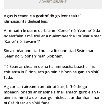
ADVERTISEMENT
Agus is ceann é a gcaithfidh go leor réaltaí
idirnáisiúnta déileáil leis.
Ar mhaith le duine darb ainm ‘Conor’ nó ‘Yvonne’ é dá
ndéanfaimis mílitriú ar a n-ainmneacha i mBéarla mar
‘Kaner’ nó ‘Eevawn’?
Sin a dhéanann siad nuair a litríonn siad Seán mar
‘Sean’ nó ‘Siobhán’ mar ‘Siobhan’.
Tá Seán ar cheann de na hainmneacha buachaillí is
coitianta in Éirinn, ach go minic bíonn sé gan an síniú
fada.
Ag cur san áireamh an tóir atá air, b’fhéidir go
mbeadh ionadh ar dhaoine a fháil amach gurb é an t-
ainm is minicí a deirtear go mícheart ar domhan, mar
ní úsáidtear an síniú fada.