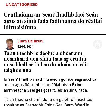
UNCATEGORIZED
Cruthaíonn an ‘sean’ fhadhb faoi Seán
agus an síniú fada fadhbanna do réaltaí
idirnáisiúnta
Liam De Brun
22/09/2024
Tá an fhadhb le daoine a dhéanann
neamhaird den síniú fada ag cruthú
mearbhall ar fud an domhain, de réir
taighde nua
Is ‘sean’ fhadhb í nach litreoidh go leor eagraíochtaí
meán agus fiú comhlachtaí Rialtais in Éirinn
ainmneacha Gaeilge i gceart, leis an síniú fada.
Tá an fhadhb chomh dona sin go bhfuil feachtas
tosaithe ag Seanadóir Fhine Gael Barry Ward le