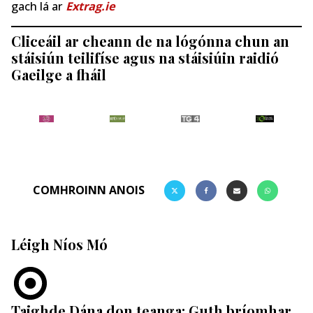
gach lá ar
Extrag.ie
Cliceáil ar cheann de na lógónna chun an
stáisiún teilifíse agus na stáisiúin raidió
Gaeilge a fháil
COMHROINN ANOIS
Léigh Níos Mó
Taighde Dána don teanga: Guth bríomhar