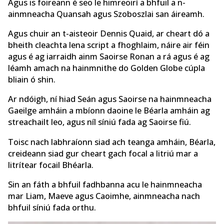
Agus is foireann é seo le himreoirí a bhfuil a n-
ainmneacha Quansah agus Szoboszlai san áireamh.
Agus chuir an t-aisteoir Dennis Quaid, ar cheart dó a
bheith cleachta lena script a fhoghlaim, náire air féin
agus é ag iarraidh ainm Saoirse Ronan a rá agus é ag
léamh amach na hainmnithe do Golden Globe cúpla
bliain ó shin.
Ar ndóigh, ní hiad Seán agus Saoirse na hainmneacha
Gaeilge amháin a mbíonn daoine le Béarla amháin ag
streachailt leo, agus níl síniú fada ag Saoirse fiú.
Toisc nach labhraíonn siad ach teanga amháin, Béarla,
creideann siad gur cheart gach focal a litriú mar a
litrítear focail Bhéarla.
Sin an fáth a bhfuil fadhbanna acu le hainmneacha
mar Liam, Maeve agus Caoimhe, ainmneacha nach
bhfuil síniú fada orthu.