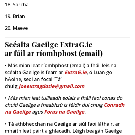
18. Sorcha
19. Brian
20. Maeve
Scéalta Gaeilge ExtraG.ie
ar fáil ar ríomhphost (email)
• Más mian leat ríomhphost (email) a fháil leis na
scéalta Gaeilge is fearr ar
ExtraG.ie
, ó Luan go
hAoine, seol an focal ‘Tá’
chuig
joeextragdotie@gmail.com
•
Más mian leat tuilleadh eolais a fháil faoi conas do
chuid Gaeilge a fheabhsú is féidir dul chuig
Conradh
na Gaeilge
agus
Foras na Gaeilge
.
• Tá athbheochan na Gaeilge ar siúl faoi láthair, ar
mhaith leat páirt a ghlacadh. Léigh beagán Gaeilge